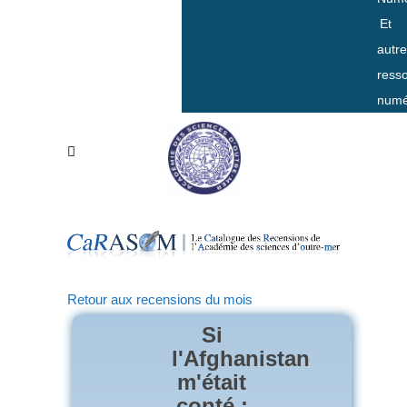
Et
autr
ress
numé
Retour aux recensions du mois
Si
l'Afghanistan
m'était
conté :