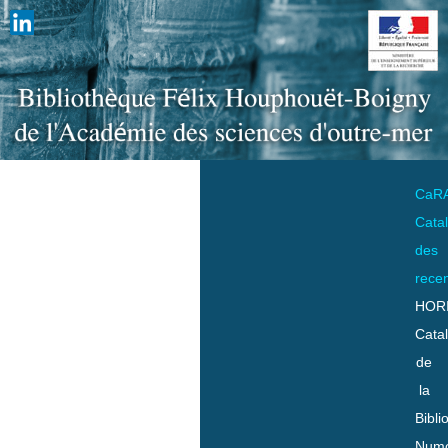
CaR
Cata
des
rece
HOR
Cata
de
la
Bibli
Numo