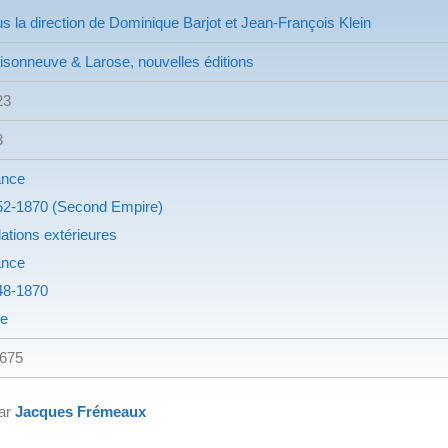
s la direction de Dominique Barjot et Jean-François Klein
sonneuve & Larose, nouvelles éditions
23
3
ance
52-1870 (Second Empire)
ations extérieures
ance
48-1870
ie
.675
par
Jacques Frémeaux