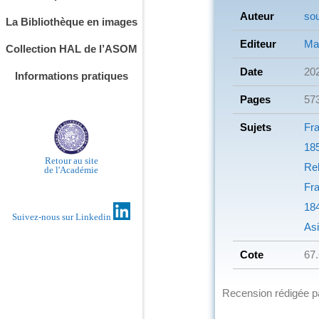
Auteur
sou
La Bibliothèque en images
Editeur
Mai
Collection HAL de l’ASOM
Date
20
Informations pratiques
Pages
57
Sujets
Fr
18
Retour au site
Rel
de l'Académie
Fr
18
Suivez-nous sur Linkedin
As
Cote
67
Recension rédigée 