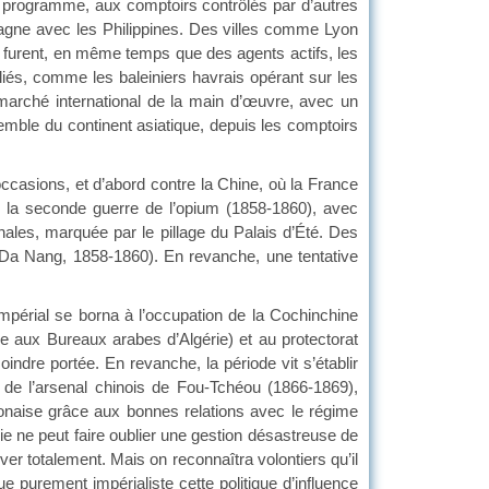
 programme, aux comptoirs contrôlés par d’autres
agne avec les Philippines. Des villes comme Lyon
 furent, en même temps que des agents actifs, les
bliés, comme les baleiniers havrais opérant sur les
 marché international de la main d’œuvre, avec un
semble du continent asiatique, depuis les comptoirs
 occasions, et d’abord contre la Chine, où la France
, la seconde guerre de l’opium (1858-1860), avec
ales, marquée par le pillage du Palais d’Été. Des
Da Nang, 1858-1860). En revanche, une tentative
impérial se borna à l’occupation de la Cochinchine
e aux Bureaux arabes d’Algérie) et au protectorat
dre portée. En revanche, la période vit s’établir
 de l’arsenal chinois de Fou-Tchéou (1866-1869),
ponaise grâce aux bonnes relations avec le régime
e ne peut faire oublier une gestion désastreuse de
ever totalement. Mais on reconnaîtra volontiers qu’il
e purement impérialiste cette politique d’influence