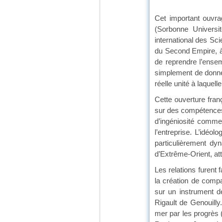
Cet important ouvra
(Sorbonne Universi
international des Sci
du Second Empire, à t
de reprendre l’ense
simplement de donner
réelle unité à laquel
Cette ouverture fran
sur des compétences 
d’ingéniosité commer
l’entreprise. L’idé
particulièrement dy
d’Extrême-Orient, att
Les relations furent 
la création de comp
sur un instrument d
Rigault de Genouill
mer par les progrès (