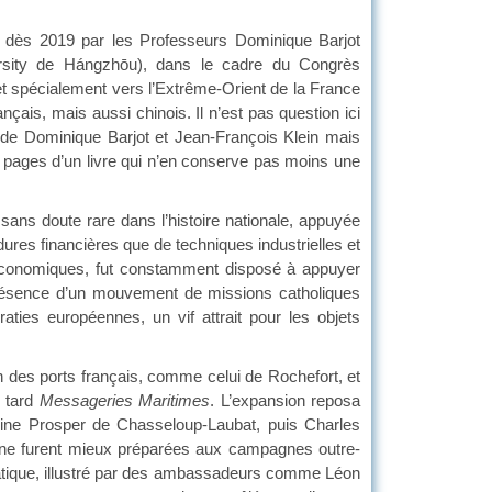
se dès 2019 par les Professeurs Dominique Barjot
ersity de Hángzhōu), dans le cadre du Congrès
e et spécialement vers l’Extrême-Orient de la France
nçais, mais aussi chinois. Il n’est pas question ici
 de Dominique Barjot et Jean-François Klein mais
 pages d’un livre qui n’en conserve pas moins une
 sans doute rare dans l’histoire nationale, appuyée
res financières que de techniques industrielles et
ns économiques, fut constamment disposé à appuyer
a présence d’un mouvement de missions catholiques
aties européennes, un vif attrait pour les objets
ion des ports français, comme celui de Rochefort, et
s tard
Messageries Maritimes
. L’expansion reposa
arine Prosper de Chasseloup-Laubat, puis Charles
arine furent mieux préparées aux campagnes outre-
lomatique, illustré par des ambassadeurs comme Léon