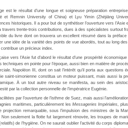
ge est le résultat d’une longue et soigneuse préparation entrepri
té et Remnin University of China) et Lyu Yimin (Zhèjiāng Univ
ences historiques. Il a pour but de synthétiser l’ouverture vers l’Asi
ravers trente-trois contributions, dues à des spécialistes surtout fra
mble du livre dont on trouvera un excellent résumé dans la préface
 une idée de la variété des points de vue abordés, tout au long des
le contribue un précieux index.
çaise vers l’Asie fut d’abord le résultat d’une prospérité économique
techniques en pointe pour l’époque, aussi bien en matière de procédu
ciale. Napoléon III, dont on sait l’intérêt qu’il porta aux questio
ologie saint-simonienne constitua un moteur puissant, mais aussi l
namique. À un tout autre niveau se manifesta, au sein des aristocr
esté par la collection personnelle de l’impératrice Eugénie.
facilitées par l’ouverture de l’isthme de Suez, mais aussi l’améliorat
agnies maritimes, particulièrement les
Messageries Impériales
, plu
e projection remarquable, sous l’impulsion des ministres de la M
y. Non seulement la flotte fut largement rénovée, les troupes de m
relatifs) de l’hygiène. On ne saurait oublier l’activité du corps dip