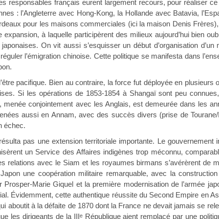
s responsables français eurent largement recours, pour réaliser ce
nes : l’Angleterre avec Hong-Kong, la Hollande avec Batavia, l’Esp
ordeaux pour les maisons commerciales (ici la maison Denis Frères),
e expansion, à laquelle participèrent des milieux aujourd’hui bien ou
 japonaises. On vit aussi s’esquisser un début d’organisation d’un
réguler l’émigration chinoise. Cette politique se manifesta dans l’en
pon.
d’être pacifique. Bien au contraire, la force fut déployée en plusieurs
prises. Si les opérations de 1853-1854 à Shangaï sont peu connues
n, menée conjointement avec les Anglais, est demeurée dans les ann
menées aussi en Annam, avec des succès divers (prise de Tourane/
un échec.
 résulta pas une extension territoriale importante. Le gouvernement 
nisèrent un Service des Affaires indigènes trop méconnu, comparabl
 relations avec le Siam et les royaumes birmans s’avérèrent de moin
 Japon une coopération militaire remarquable, avec la construction
eur Prosper-Marie Giquel et la première modernisation de l’armée ja
ial. Évidemment, cette authentique réussite du Second Empire en Asi
qui aboutit à la défaite de 1870 dont la France ne devait jamais se rel
ue les dirigeants de la III
République aient remplacé par une politiqu
e