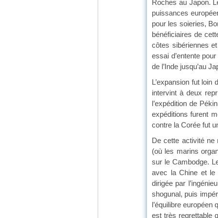
Roches au Japon. Le
puissances européen
pour les soieries, B
bénéficiaires de cett
côtes sibériennes et
essai d’entente pour 
de l’Inde jusqu’au Ja
L’expansion fut loin 
intervint à deux re
l’expédition de Péki
expéditions furent 
contre la Corée fut 
De cette activité ne
(où les marins orga
sur le Cambodge. Les
avec la Chine et le
dirigée par l’ingéni
shogunal, puis impér
l’équilibre européen 
est très regrettable q