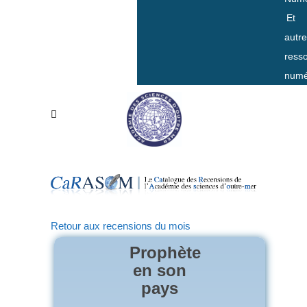
Et
autr
ress
numé
Retour aux recensions du mois
Prophète
en son
pays