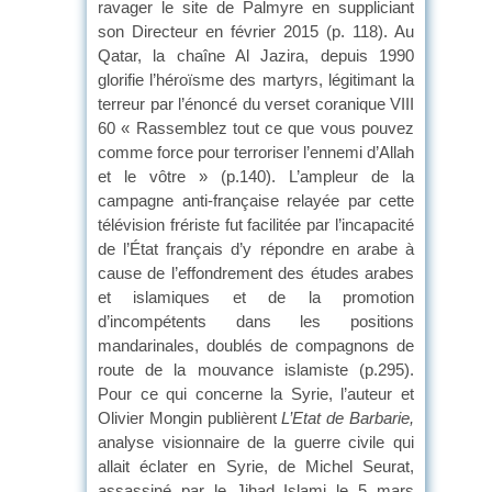
ravager le site de Palmyre en suppliciant
son Directeur en février 2015 (p. 118). Au
Qatar, la chaîne Al Jazira, depuis 1990
glorifie l’héroïsme des martyrs, légitimant la
terreur par l’énoncé du verset coranique VIII
60 « Rassemblez tout ce que vous pouvez
comme force pour terroriser l’ennemi d’Allah
et le vôtre » (p.140). L’ampleur de la
campagne anti-française relayée par cette
télévision frériste fut facilitée par l’incapacité
de l’État français d’y répondre en arabe à
cause de l’effondrement des études arabes
et islamiques et de la promotion
d’incompétents dans les positions
mandarinales, doublés de compagnons de
route de la mouvance islamiste (p.295).
Pour ce qui concerne la Syrie, l’auteur et
Olivier Mongin publièrent
L’Etat de Barbarie,
analyse visionnaire de la guerre civile qui
allait éclater en Syrie, de Michel Seurat,
assassiné par le Jihad Islami le 5 mars