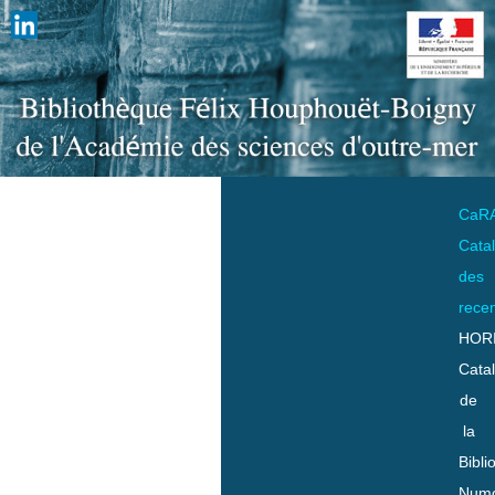
CaR
Cata
des
rece
HOR
Cata
de
la
Bibli
Numo