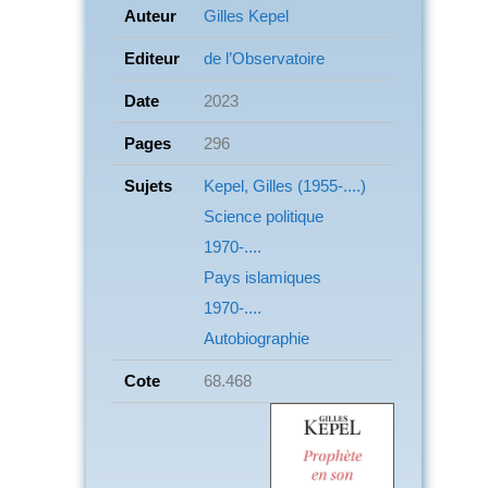
Auteur
Gilles Kepel
Editeur
de l’Observatoire
Date
2023
Pages
296
Sujets
Kepel, Gilles (1955-....)
Science politique
1970-....
Pays islamiques
1970-....
Autobiographie
Cote
68.468