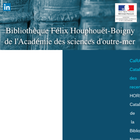
CaR
Cata
des
rece
HOR
Cata
de
la
Bibli
Numo