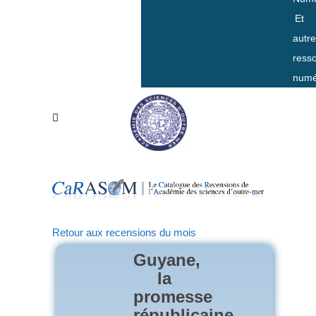
Et
autr
ress
numé
Retour aux recensions du mois
Guyane,
la
promesse
républicaine