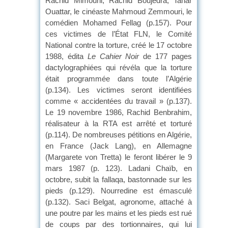
Rachid Mimouni, Rachid Boujedra, Tahar
Ouattar, le cinéaste Mahmoud Zemmouri, le
comédien Mohamed Fellag (p.157). Pour
ces victimes de l’État FLN, le Comité
National contre la torture, créé le 17 octobre
1988, édita
Le Cahier Noir
de 177 pages
dactylographiées qui révéla que la torture
était programmée dans toute l’Algérie
(p.134). Les victimes seront identifiées
comme « accidentées du travail » (p.137).
Le 19 novembre 1986, Rachid Benbrahim,
réalisateur à la RTA est arrêté et torturé
(p.114). De nombreuses pétitions en Algérie,
en France (Jack Lang), en Allemagne
(Margarete von Tretta) le feront libérer le 9
mars 1987 (p. 123). Ladani Chaïb, en
octobre, subit la fallaqa, bastonnade sur les
pieds (p.129). Nourredine est émasculé
(p.132). Saci Belgat, agronome, attaché à
une poutre par les mains et les pieds est rué
de coups par des tortionnaires, qui lui