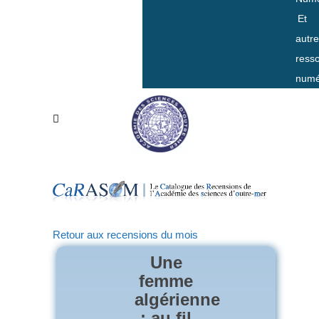
Et
autr
ress
numé
Retour aux recensions du mois
Une
femme
algérienne
: au fil