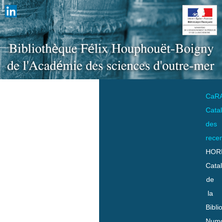
CaR
Cata
des
rece
HOR
Cata
de
la
Bibli
Numo