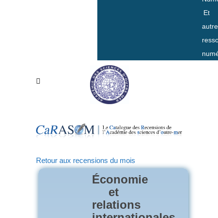
Et
autr
ress
numé
Retour aux recensions du mois
Économie
et
relations
internationales