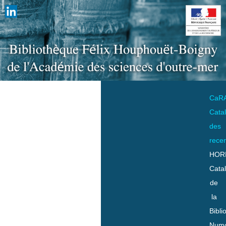
CaR
Cata
des
rece
HOR
Cata
de
la
Bibli
Numo