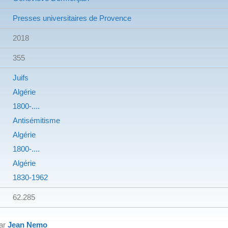
Presses universitaires de Provence
2018
355
Juifs
Algérie
1800-....
Antisémitisme
Algérie
1800-....
Algérie
1830-1962
62.285
par
Jean Nemo