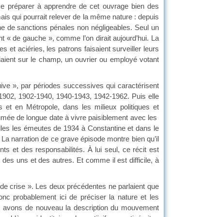
t se préparer à apprendre de cet ouvrage bien des
ais qui pourrait relever de la même nature : depuis
ine de sanctions pénales non négligeables. Seul un
ent « de gauche », comme l’on dirait aujourd’hui. La
 et aciéries, les patrons faisaient surveiller leurs
ciaient sur le champ, un ouvrier ou employé votant
tijuive », par périodes successives qui caractérisent
5-1902, 1902-1940, 1940-1943, 1942-1962. Puis elle
s et en Métropole, dans les milieux politiques et
umée de longue date à vivre paisiblement avec les
elles les émeutes de 1934 à Constantine et dans le
La narration de ce grave épisode montre bien qu’il
ts et des responsabilités. À lui seul, ce récit est
t des uns et des autres. Et comme il est difficile, à
e de crise ». Les deux précédentes ne parlaient que
onc probablement ici de préciser la nature et les
ous avons de nouveau la description du mouvement