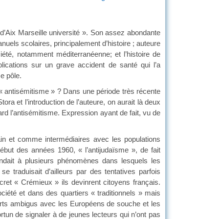
d’Aix Marseille université ». Son assez abondante
nuels scolaires, principalement d’histoire ; auteure
iété, notamment méditerranéenne; et l’histoire de
blications sur un grave accident de santé qui l’a
e pôle.
 « antisémitisme » ? Dans une période très récente
ora et l’introduction de l’auteure, on aurait là deux
ard l’antisémitisme. Expression ayant de fait, vu de
in et comme intermédiaires avec les populations
début des années 1960, « l’antijudaïsme », de fait
pondait à plusieurs phénomènes dans lesquels les
e traduisait d’ailleurs par des tentatives parfois
ret « Crémieux » ils devinrent citoyens français.
ociété et dans des quartiers « traditionnels » mais
orts ambigus avec les Européens de souche et les
rtun de signaler à de jeunes lecteurs qui n’ont pas