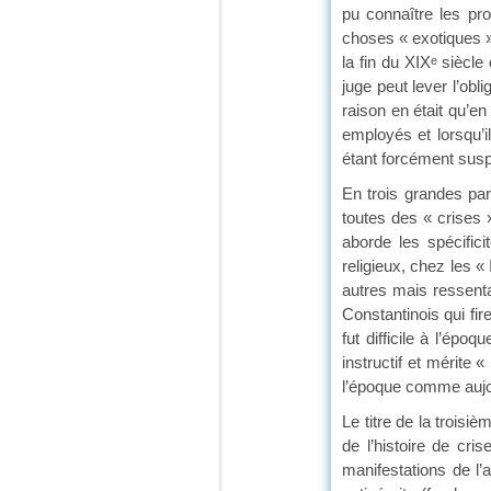
pu connaître les pro
choses « exotiques ».
la fin du XIX
siècle
e
juge peut lever l’obl
raison en était qu’en
employés et lorsqu’i
étant forcément sus
En trois grandes part
toutes des « crises 
aborde les spécifici
religieux, chez les
autres mais ressenta
Constantinois qui fi
fut difficile à l’épo
instructif et mérite 
l’époque comme aujou
Le titre de la trois
de l’histoire de cri
manifestations de l