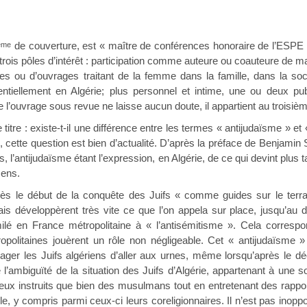
de couverture, est « maître de conférences honoraire de l’ESPE 
ème
trois pôles d’intérêt : participation comme auteure ou coauteure de ma
les ou d’ouvrages traitant de la femme dans la famille, dans la soc
sentiellement en Algérie; plus personnel et intime, une ou deux pu
e l’ouvrage sous revue ne laisse aucun doute, il appartient au troisièm
tre : existe-t-il une différence entre les termes « antijudaïsme » et
, cette question est bien d’actualité. D’après la préface de Benjamin St
l’antijudaïsme étant l’expression, en Algérie, de ce qui devint plus t
sens.
ès le début de la conquête des Juifs « comme guides sur le terra
ais développèrent très vite ce que l’on appela sur place, jusqu’au 
milé en France métropolitaine à « l’antisémitisme ». Cela corres
ropolitaines jouèrent un rôle non négligeable. Cet « antijudaïsme » s
er les Juifs algériens d’aller aux urnes, même lorsqu’après le déc
 l’ambiguïté de la situation des Juifs d’Algérie, appartenant à une s
eux instruits que bien des musulmans tout en entretenant des rapp
, y compris parmi ceux-ci leurs coreligionnaires. Il n’est pas inoppo