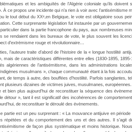
blématiques et les ambiguïtés de l’Algérie coloniale qu’ils doiven
 À ce propos une incidente qui n’a rien à voir avec l’antisémitisme m
 ou le tout début du XX
,en Belgique, le vote est obligatoire sous pe
e
igation. Cette surprenante législation fut instaurée par un gouvernem
 particulier dans la partie francophone du pays, aux nombreuses mines
ls se rendaient dans les bureaux de vote, le plus souvent les licen
pect d’extrémisme rouge et révolutionnaire…
ies, l’auteure traite d’abord de l’histoire de la « longue hostilité an
», mais de caractéristiques différentes entre elles (1830-1895, 189
tés algériennes de l’antisémitisme, dans les administrations locale
 « Indigènes musulmans », chaque communauté étant à la fois accout
nt, de temps à autre, des bouffées d’hostilité. Parfois sanglantes, t
rent plusieurs dizaines de victimes juives, musulmanes, européennes. 
que et bien plus aujourd’hui de reconstituer la séquence des évènemen
« le détour », tant il est significatif des incohérences de comportemen
rd’hui, de reconstituer le déroulé des évènements.
ième partie est un peu surprenant : « La mouvance antijuive en périod
ses répétées et du comportement des uns et des autres. Il s’agit d
’antisémitisme de façon plus systématique et moins historique. N