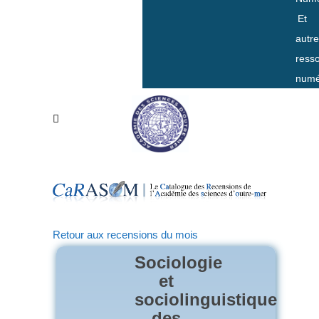
Et
autr
ress
numé
Retour aux recensions du mois
Sociologie
et
sociolinguistique
des