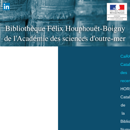
CaR
Cata
des
rece
HOR
Cata
de
la
Bibli
Numo