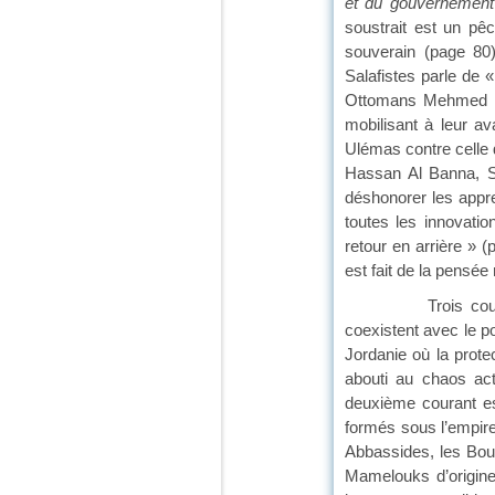
et du gouvernement
soustrait est un pê
souverain (page 80
Salafistes parle de «
Ottomans Mehmed I
mobilisant à leur ava
Ulémas contre celle d
Hassan Al Banna, S
déshonorer les appren
toutes les innovatio
retour en arrière » 
est fait de la pensée
Trois courants pou
coexistent avec le p
Jordanie où la protec
abouti au chaos act
deuxième courant es
formés sous l’empire
Abbassides, les Bouy
Mamelouks d’origine