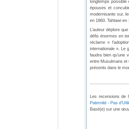
longtemps possible 
épouses et concubin
modernisante sur, le
en 1860. Tahtawi en 
L’auteur déplore que 
défis énormes en te
réclame « l’adopti
internationale ». Le
faudra bien qu’une vr
entre Musulmans et 
présents d
Les recensions de l
Paternité - Pas d’Uti
Basé(e) sur une œu