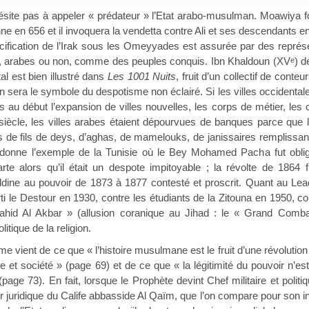
as à appeler « prédateur » l’Etat arabo-musulman. Moawiya fonda
nne en 656 et il invoquera la vendetta contre Ali et ses descendants 
pacification de l’Irak sous les Omeyyades est assurée par des représ
 arabes ou non, comme des peuples conquis. Ibn Khaldoun (XV
) d
e
al est bien illustré dans
Les 1001 Nuits
, fruit d’un collectif de con
an sera le symbole du despotisme non éclairé. Si les villes occidenta
is au début l’expansion de villes nouvelles, les corps de métier, les 
iècle, les villes arabes étaient dépourvues de banques parce que l
 de fils de deys, d’aghas, de mamelouks, de janissaires remplissan
r donne l’exemple de la Tunisie où le Bey Mohamed Pacha fut oblig
te alors qu’il était un despote impitoyable ; la révolte de 1864 f
dine au pouvoir de 1873 à 1877 contesté et proscrit. Quant au Le
rti le Destour en 1930, contre les étudiants de la Zitouna en 1950, c
id Al Akbar » (allusion coranique au Jihad : le « Grand Combatt
litique de la religion.
nt de ce que « l’histoire musulmane est le fruit d’une révolution
ue et société » (page 69) et de ce que « la légitimité du pouvoir n’e
ge 73). En fait, lorsque le Prophète devint Chef militaire et politiq
er juridique du Calife abbasside Al Qaïm, que l’on compare pour son