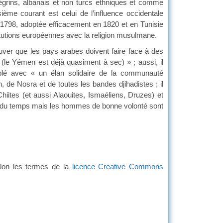
grins, albanais et non turcs ethniques et comme
me courant est celui de l’influence occidentale
n 1798, adoptée efficacement en 1820 et en Tunisie
titutions européennes avec la religion musulmane.
trouver que les pays arabes doivent faire face à des
le Yémen est déjà quasiment à sec) » ; aussi, il
uplé avec « un élan solidaire de la communauté
 de Nosra et de toutes les bandes djihadistes ; il
Chiites (et aussi Alaouites, Ismaéliens, Druzes) et
a du temps mais les hommes de bonne volonté sont
 en fait foi.
lon les termes de la
licence Creative Commons