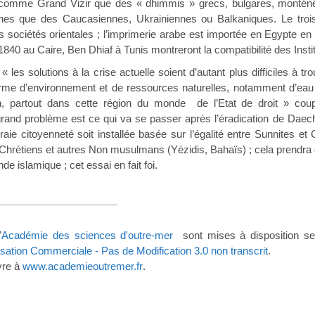
comme Grand Vizir que des « dhimmis » grecs, bulgares, monténé
es que des Caucasiennes, Ukrainiennes ou Balkaniques. Le troisiè
s sociétés orientales ; l’imprimerie arabe est importée en Egypte e
1840 au Caire, Ben Dhiaf à Tunis montreront la compatibilité des Ins
« les solutions à la crise actuelle soient d’autant plus difficiles à 
rme d’environnement et de ressources naturelles, notamment d’eau (
on, partout dans cette région du monde de l’Etat de droit » co
 grand problème est ce qui va se passer après l’éradication de Daech,
aie citoyenneté soit installée basée sur l’égalité entre Sunnites et 
Chrétiens et autres Non musulmans (Yézidis, Bahaïs) ; cela prendr
ans le monde islamique ; cet essai
'
Académie des sciences d'outre-mer
sont mises à disposition se
lisation Commerciale - Pas de Modification 3.0 non transcrit
.
vre à
www.academieoutremer.fr
.