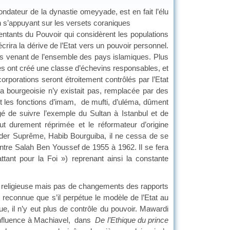
teur de la dynastie omeyyade, est en fait l’élu
en s’appuyant sur les versets coraniques
entants du Pouvoir qui considèrent les populations
écrira la dérive de l’Etat vers un pouvoir personnel.
teurs venant de l’ensemble des pays islamiques. Plus
les ont créé une classe d’échevins responsables, et
corporations seront étroitement contrôlés par l’Etat
a bourgeoisie n’y existait pas, remplacée par des
t les fonctions d’imam, de mufti, d’uléma, dûment
é de suivre l’exemple du Sultan à Istanbul et de
ut durement réprimée et le réformateur d’origine
ader Suprême, Habib Bourguiba, il ne cessa de se
ontre Salah Ben Youssef de 1955 à 1962. Il se fera
ant pour la Foi ») reprenant ainsi la constante
 religieuse mais pas de changements des rapports
st reconnue que s’il perpétue le modèle de l’Etat au
ue, il n’y eut plus de contrôle du pouvoir. Mawardi
 influence à Machiavel, dans
De l’Ethique du prince