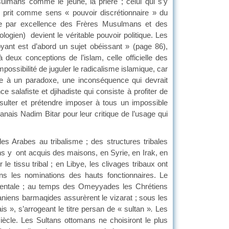
sulmans comme le jeûne, la prière ; celui qui s’y
» prit comme sens « pouvoir discrétionnaire » du
lte par excellence des Frères Musulmans et des
ologien) devient le véritable pouvoir politique. Les
oyant est d’abord un sujet obéissant » (page 86),
à deux conceptions de l’islam, celle officielle des
possibilité de juguler le radicalisme islamique, car
e à un paradoxe, une inconséquence qui devrait
e salafiste et djihadiste qui consiste à profiter de
nsulter et prétendre imposer à tous un impossible
anais Nadim Bitar pour leur critique de l’usage qui
rabes au tribalisme ; des structures tribales
ns y ont acquis des maisons, en Syrie, en Irak, en
le tissu tribal ; en Libye, les clivages tribaux ont
ans les nominations des hauts fonctionnaires. Le
nementale ; au temps des Omeyyades les Chrétiens
aniens barmaqides assurèrent le vizarat ; sous les
s », s’arrogeant le titre persan de « sultan »
.
Les
iècle. Les Sultans ottomans ne choisiront le plus