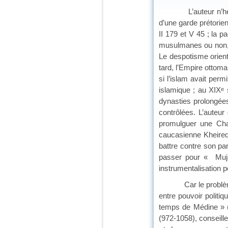
L’auteur n’hésite p
d’une garde prétorie
II 179 et V 45 ; la 
musulmanes ou non,
Le despotisme orient
tard, l’Empire ottom
si l’islam avait perm
islamique ; au XIX
s
e
dynasties prolongées
contrôlées. L’auteu
promulguer une Char
caucasienne Kheired
battre contre son pa
passer pour « Mujah
instrumentalisation po
Car le problème vie
entre pouvoir politiq
temps de Médine » (pa
(972-1058), conseill