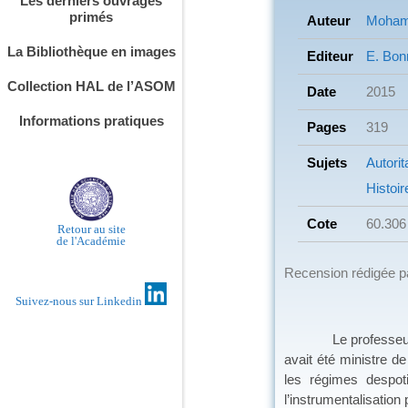
Les derniers ouvrages
primés
Auteur
Mohame
La Bibliothèque en images
Editeur
E. Bon
Collection HAL de l’ASOM
Date
2015
Informations pratiques
Pages
319
Sujets
Autori
Histoir
Cote
60.306
Retour au site
de l'Académie
Recension rédigée 
Suivez-nous sur Linkedin
Le professeur Moham
avait été ministre d
les régimes despot
l’instrumentalisation