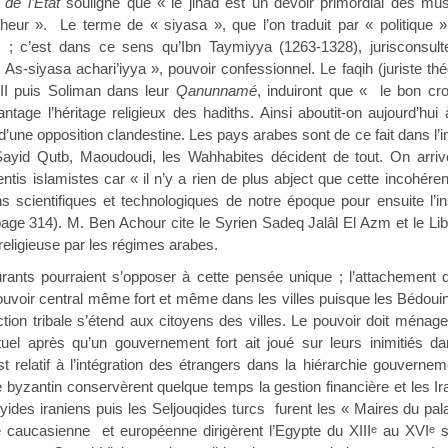
 de l’Etat
souligne que « le jihad est un devoir primordial des mu
cheur ». Le terme de « siyasa », que l’on traduit par « politique 
) ; c’est dans ce sens qu’Ibn Taymiyya (1263-1328), jurisconsu
 As-siyasa achari’iyya », pouvoir confessionnel. Le faqih (juriste thé
I puis Soliman dans leur
Qanunnamé
, induiront que « le bon cr
ntage l’héritage religieux des hadiths. Ainsi aboutit-on aujourd’hui 
’une opposition clandestine. Les pays arabes sont de ce fait dans l’im
ayid Qutb, Maoudoudi, les Wahhabites décident de tout. On arriv
tis islamistes car « il n’y a rien de plus abject que cette incohérenc
ns scientifiques et technologiques de notre époque pour ensuite l’i
(page 314). M. Ben Achour cite le Syrien Sadeq Jalâl El Azm et le Lib
 religieuse par les régimes arabes.
rraient s’opposer à cette pensée unique ; l’attachement des A
ouvoir central même fort et même dans les villes puisque les Bédoui
tion tribale s’étend aux citoyens des villes. Le pouvoir doit ménager 
uel après qu’un gouvernement fort ait joué sur leurs inimitiés d
t relatif à l’intégration des étrangers dans la hiérarchie gouver
 byzantin conservèrent quelque temps la gestion financière et les Ir
ides iraniens puis les Seljouqides turcs furent les « Maires du palai
 caucasienne et européenne dirigèrent l’Egypte du XIII
au XVI
s
e
e