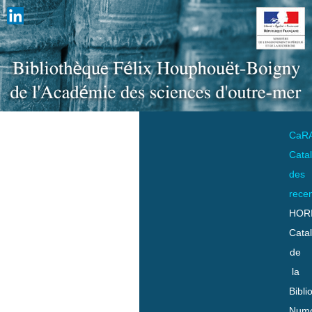
CaR
Cata
des
rece
HOR
Cata
de
la
Bibli
Numo