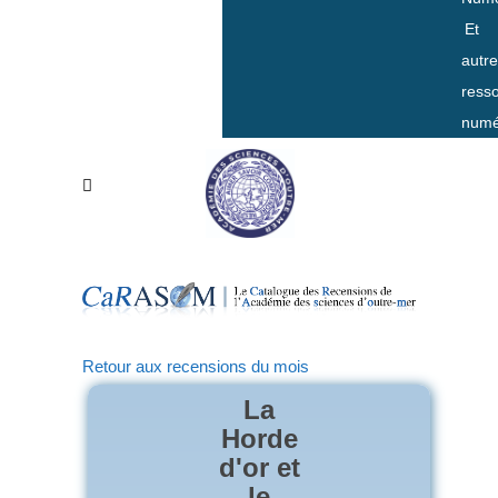
Et
autr
ress
numé
Retour aux recensions du mois
La
Horde
d'or et
le