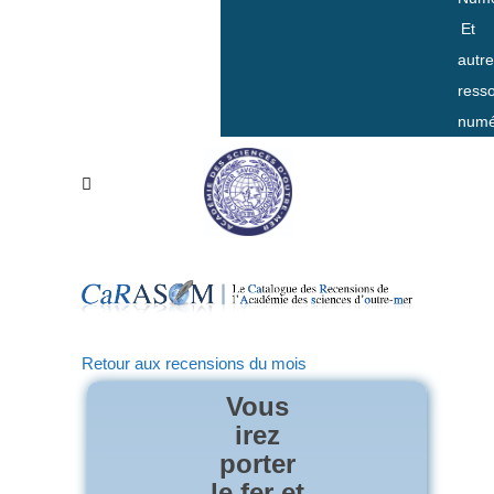
Et
autr
ress
numé
Retour aux recensions du mois
Vous
irez
porter
le fer et