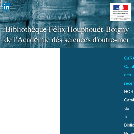
CaR
Cata
des
rece
HOR
Cata
de
la
Bibli
Numo