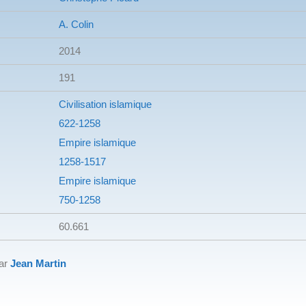
A. Colin
2014
191
Civilisation islamique
622-1258
Empire islamique
1258-1517
Empire islamique
750-1258
60.661
par
Jean Martin