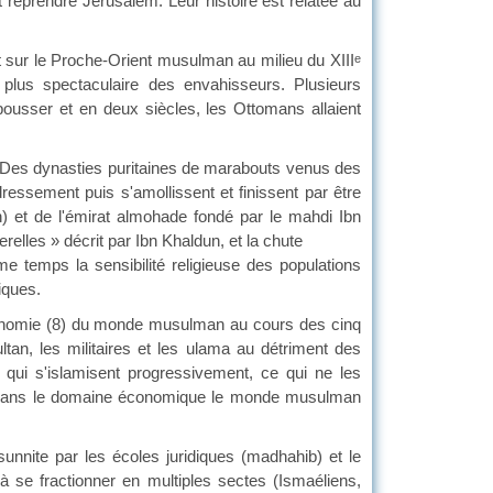
et reprendre Jérusalem. Leur histoire est relatée au
ur le Proche-Orient musulman au milieu du XIII
e
 plus spectaculaire des envahisseurs. Plusieurs
ousser et en deux siècles, les Ottomans allaient
. Des dynasties puritaines de marabouts venus des
essement puis s'amollissent et finissent par être
n) et de l'émirat almohade fondé par le mahdi Ibn
elles » décrit par Ibn Khaldun, et la chute
e temps la sensibilité religieuse des populations
iques.
conomie (8) du monde musulman au cours des cinq
ltan, les militaires et les ulama au détriment des
, qui s'islamisent progressivement, ce qui ne les
…). Dans le domaine économique le monde musulman
ite par les écoles juridiques (madhahib) et le
à se fractionner en multiples sectes (Ismaéliens,