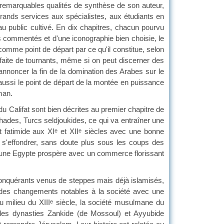
arquables qualités de synthèse de son auteur,
 grands services aux spécialistes, aux étudiants en
 public cultivé. En dix chapitres, chacun pourvu
s commentés et d'une iconographie bien choisie, le
comme point de départ par ce qu'il constitue, selon
t faite de tournants, même si on peut discerner des
 annoncer la fin de la domination des Arabes sur le
ussi le point de départ de la montée en puissance
man.
alifat sont bien décrites au premier chapitre de
ades, Turcs seldjoukides, ce qui va entraîner une
t fatimide aux XI
et XII
siècles avec une bonne
e
e
par s'effondrer, sans doute plus sous les coups des
ux une Egypte prospère avec un commerce florissant
nquérants venus de steppes mais déjà islamisés,
r des changements notables à la société avec une
u milieu du XIII
siècle, la société musulmane du
e
n des dynasties Zankide (de Mossoul) et Ayyubide