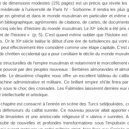
ensions modestes (191 pages) est un précis qui révèle les rem
e médiévale à l'université de Paris IV - Sorbonne. Il rendra les plus
ge en général et dans le monde musulman en particulier et même au
ion bibliographique, agrémentés de citations, de cartes, de document
 cinq siècles d'histoire du monde musulman. Le XI
siècle a été pris 
e
nt de l'histoire » (p. 5). C'est quand même oublier que l'histoire es
s. Or le XI
siècle balise le début d'une ère de turbulences qui vont
e
eut effectivement être considéré comme une étape capitale. C'est a
chrétien occidental qui a pour corollaire le déclin du monde musul
cturelles de l'empire musulman et notamment le morcellement du C
e pouvoir par des peuples nouveaux : Berbères almoravides et almoh
elle. Le deuxième chapitre nous offre un excellent tableau du califa
chine administrative et militaire. Ce brillant empire shi'ite finira 
que sous le choc des croisades. Les Fatimides laissèrent derrière e
intellectuelle et artistique.
re est consacré à l'entrée en scène des Turcs seldjoukides, co
n défenseurs du califat sunnite. Ce nouveau pouvoir allait apporte
e de timariotes et une aristocratie religieuse d' « ulama » sunnites. A
t subir de nouvelles et profondes transformations sous l'impulsio