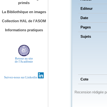
primés
Editeur
La Bibliothèque en images
Date
Collection HAL de l’ASOM
Pages
Informations pratiques
Sujets
Retour au site
de l'Académie
Suivez-nous sur Linkedin
Cote
Recension rédigée 