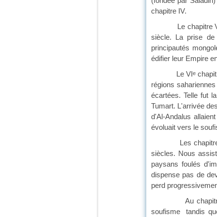
(fondée par Saladin) 
chapitre IV.
Le chapitre V nous 
siècle. La prise de
principautés mongol
édifier leur Empire e
Le VI
chapit
e
régions sahariennes 
écartées. Telle fut 
Tumart. L'arrivée des
d'Al-Andalus allaie
évoluait vers le souf
Les chapitres VII e
siècles. Nous assi
paysans foulés d'im
dispense pas de dev
perd progressivement
Au chapitre IX, on
soufisme tandis que 