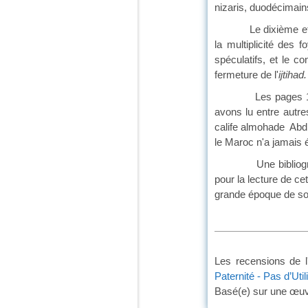
nizaris, duodécimains
Le dixième et derni
la multiplicité des 
spéculatifs, et le c
fermeture de l'
ijtihad.
Les pages 145 à 17
avons lu entre autres
calife almohade Abd 
le Maroc n'a jamais é
Une bibliographie (
pour la lecture de c
grande
Les recensions de l
Paternité - Pas d’Uti
Basé(e) sur une œu