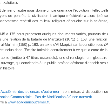
, zaïdites).
er chapitre nous donne un panorama de l'évolution intellectuell
foyers de pensée, la civilisation islamique médiévale a alors jeté s
onservatisme répétitif des milieux religieux débouche sur la scléro
5 nous proposent quelques documents variés, pourvus de comme
 une relation de la bataille de Manzikert (1071) p. 153, une relation
al-Mu'min (1150) p. 160, un texte d'Al Maqrizi sur la condition des
D
té inclus dans l'Empire fatimide contrairement à ce que la carte de la
limitée à 47 titres essentiels), une chronologie, un glossaire et 
et ouvrage, qui conviendra à un public profane désireux d'enrichir 
 époque de son histoir
'
Académie des sciences d'outre-mer
sont mises à disposition se
lisation Commerciale - Pas de Modification 3.0 non transcrit
.
vre à
www.academieoutremer.fr
.