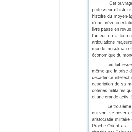
Cet ouvrage de dim
professeur d'histoir
histoire du moyen-â
d'une brève orientat
livre passe en revue
l'auteur, un « tourna
articulations majeure
monde musulman et p
économique du monde 
Les faiblesses stru
même que la prise d
décadence intellectu
description de sa ma
coteries militaires 
et une grande activité 
Le troisième chapit
qui vont se poser e
aristocratie militair
Proche-Orient allai