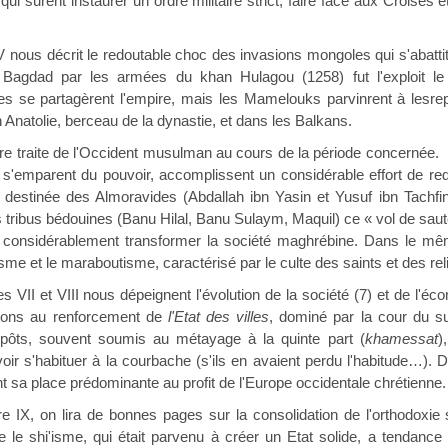
qui surent instaurer un ordre militaire strict, faire face aux Croisés 
décrit le redoutable choc des invasions mongoles qui s'abattit s
 Bagdad par les armées du khan Hulagou (1258) fut l'exploit le
es se partagèrent l'empire, mais les Mamelouks parvinrent à lesrep
n Anatolie, berceau de la dynastie, et dans les Balkans.
re traite de l'Occident musulman au cours de la période concernée
s'emparent du pouvoir, accomplissent un considérable effort de redr
la destinée des Almoravides (Abdallah ibn Yasin et Yusuf ibn Tachfi
 tribus bédouines (Banu Hilal, Banu Sulaym, Maquil) ce « vol de sauter
nt considérablement transformer la société maghrébine. Dans le mêm
isme et le maraboutisme, caractérisé par le culte des saints et des rel
t VIII nous dépeignent l'évolution de la société (7) et de l'é
stons au renforcement de
l'Etat des villes
, dominé par la cour du su
pôts, souvent soumis au métayage à la quinte part (
khamessat
)
oir s'habituer à la courbache (s'ils en avaient perdu l'habitude
 sa place prédominante au profit de l'Europe occidentale chrétienne.
 lira de bonnes pages sur la consolidation de l'orthodoxie sunn
le shi'isme, qui était parvenu à créer un Etat solide, a tendance 