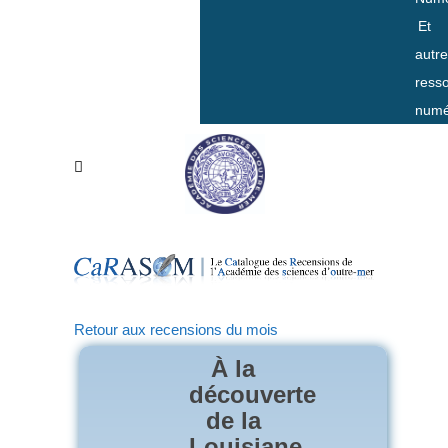
Et
autr
ress
numé
Retour aux recensions du mois
À la
découverte
de la
Louisiane