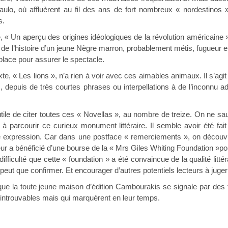
Paulo, où affluèrent au fil des ans de fort nombreux « nordestinos
s.
perçu des origines idéologiques de la révolution américaine », pour
agit de l’histoire d’un jeune Nègre marron, probablement métis, fugueur e
place pour assurer le spectacle.
Les lions », n’a rien à voir avec ces aimables animaux. Il s’agit d
, depuis de très courtes phrases ou interpellations à de l’inconnu ad
e citer toutes ces « Novellas », au nombre de treize. On ne saurait
e à parcourir ce curieux monument littéraire. Il semble avoir été 
e expression. Car dans une postface « remerciements », on découvre 
teur a bénéficié d’une bourse de la « Mrs Giles Whiting Foundation »p
fficulté que cette « foundation » a été convaincue de la qualité littér
e peut que confirmer. Et encourager d’autres potentiels lecteurs à ju
ute jeune maison d’édition Cambourakis se signale par des trou
 devenus introuvables mais qui mar