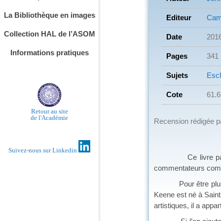
La Bibliothèque en images
Editeur
Cam
Collection HAL de l’ASOM
Date
201
Informations pratiques
Pages
341
Sujets
Esc
Cote
61.
Retour au site
de l'Académie
Recension rédigée 
Suivez-nous sur Linkedin
Ce livre paru en l
commentateurs comp
Pour être plus préc
Keene est né à Saint
artistiques, il a app