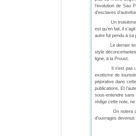
l’évolution de Sao 
d’esclaves d’autrefoi
Un troisième, « Un a
est qu’en fait, il s’
autre fut pendu à sa 
Le dernier texte, « 
style déconcertantes
ligne, à la Proust.
Il n’est pas utile d
exotisme de tourist
péjorative dans cett
publications. Et l’au
sous-entendre sans di
rédige cette note, n
On notera que la to
d’ouvrages