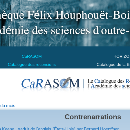
CaRASOM
HORIZO
Catalogue des recensions
Catalogue de la B
 du mois
Contrenarrations
 Keene ; traduit de l'anglais (États-Unis) par Bernard Hoepffner