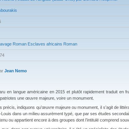
bourakis
6
lavage
Roman Esclaves africains
Roman
674
par
Jean Nemo
angue américaine en 2015 et plutôt rapidement traduit en franç
atriotes une œuvre majeure, voire un monument.
is, indiquons qu’œuvre majeure ou monument, il s’agit de littérat
-Louis dans un milieu assurément typé, que par ses études secondair
artenu ou appartient encore à des groupes dont l’intitulé comprend souv