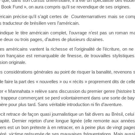
dans son cursus universitaire, il a été un spécialiste des études d
y Book Fund », on aura compris qu’il se revendique de ses origines.
n précise qu’il s’agit certes de
Counternarratives
mais se comp
s traducteur de brésilien vers l’américain.
 titre américain complet, l’ouvrage n’est pas un roman mais u
e deux ou trois pages, d’autres de plusieurs dizaines.
cains vantent la richesse et l’originalité de l’écriture, on ne sa
on française est remarquable de finesse, de trouvailles stylistiques. E
sion originale.
idérations générales au point de risquer la banalité, revenons sur
aire la part des « nouvelles » ou « récits » proprement dits de celle d
annahata » relève sans discussion du premier genre (histoire brèv
n trappeur commerçant se perd volontairement dans une sorte de bayo
ère pour plus tard. Sans véritable introduction ni fin d’aventure.
ace de façon quasi journalistique un fait divers au Brésil, celui 
apité. Dernier rejeton d’une longue lignée (elle remonte aux année
ivers est un bon prétexte à en retracer, en à peine plus de vingt pages
ré, victime présumée de ses mauvaises fréquentations. Mais aussi pa