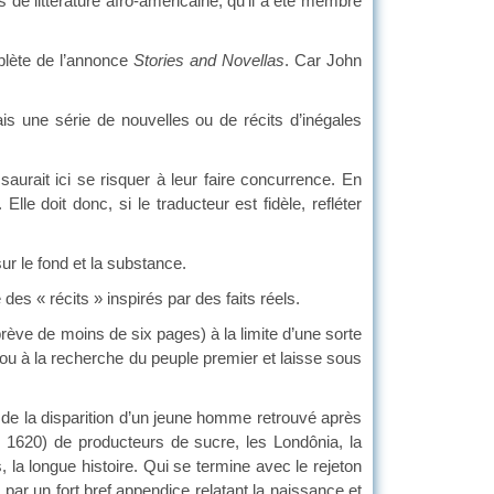
e littérature afro-américaine, qu’il a été membre
lète de l’annonce
Stories and Novellas
. Car John
ne série de nouvelles ou de récits d’inégales
urait ici se risquer à leur faire concurrence. En
lle doit donc, si le traducteur est fidèle, refléter
 le fond et la substance.
es « récits » inspirés par des faits réels.
e de moins de six pages) à la limite d’une sorte
u à la recherche du peuple premier et laisse sous
de la disparition d’un jeune homme retrouvé après
s 1620) de producteurs de sucre, les Londônia, la
, la longue histoire. Qui se termine avec le rejeton
r un fort bref appendice relatant la naissance et