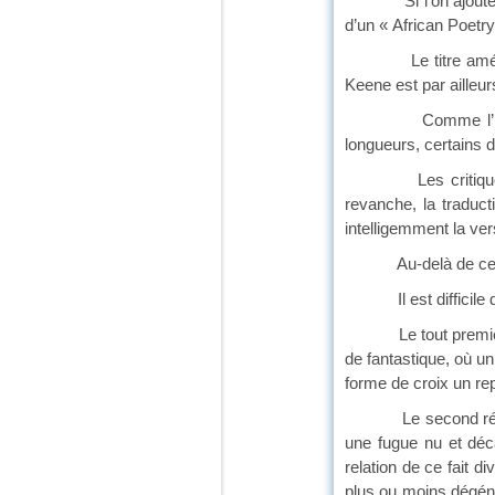
Si l’on ajoute que, 
d’un « African Poetr
Le titre américai
Keene est par ailleur
Comme l’indique le
longueurs, certains d
Les critiques améri
revanche, la traducti
intelligemment la ver
Au-delà de ces cons
Il est difficile de f
Le tout premier « M
de fantastique, où u
forme de croix un rep
Le second récit retr
une fugue nu et déc
relation de ce fait d
plus ou moins dégéné