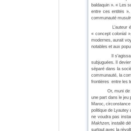
baldaquin ». « Les so
entre ces entités »
communauté musulman
L’auteur établit u
« concept colonial »
modernes, aurait voy
notables et aux popul
Il s’agissait vraim
subjuguées. Il devien
séparé dans la socié
communauté, la comm
frontières entre les 
Or, muni de cette
une part dans le jeu 
Maroc, circonstance
politique de Lyautey
ne voudra pas insta
Makhzen,
installé dé
surtout avec la révo