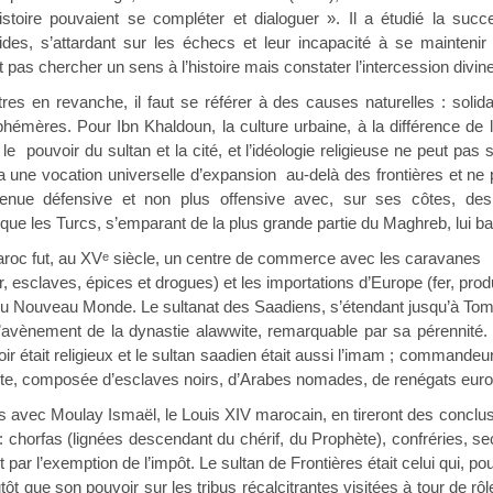
histoire pouvaient se compléter et dialoguer ». Il a étudié la su
ides, s’attardant sur les échecs et leur incapacité à se maintenir
 pas chercher un sens à l’histoire mais constater l’intercession divine
vanche, il faut se référer à des causes naturelles : solidarité 
émères. Pour Ibn Khaldoun, la culture urbaine, à la différence de la
 le pouvoir du sultan et la cité, et l’idéologie religieuse ne peut pas
une vocation universelle d’expansion au-delà des frontières et ne peu
enue défensive et non plus offensive avec, sur ses côtes, des 
que les Turcs, s’emparant de la plus grande partie du Maghreb, lui ba
 fut, au XV
siècle, un centre de commerce avec les caravanes
e
or, esclaves, épices et drogues) et les importations d’Europe (fer, pr
u Nouveau Monde. Le sultanat des Saadiens, s’étendant jusqu’à Tombo
l’avènement de la dynastie alawwite, remarquable par sa pérennité. 
ir était religieux et le sultan saadien était aussi l’imam ; commandeu
oclite, composée d’esclaves noirs, d’Arabes nomades, de renégats eu
Moulay Ismaël, le Louis XIV marocain, en tireront des conclusion
s : chorfas (lignées descendant du chérif, du Prophète), confréries,
nt par l’exemption de l’impôt. Le sultan de Frontières était celui qui, po
ôt que son pouvoir sur les tribus récalcitrantes visitées à tour de rôl