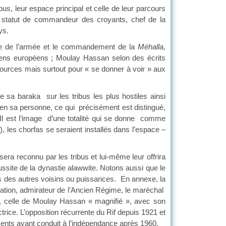
bus, leur espace principal et celle de leur parcours
on statut de commandeur des croyants, chef de la
ys.
e de l’armée et le commandement de la
Méhalla,
toriens européens ; Moulay Hassan selon des écrits
ources mais surtout pour « se donner à voir » aux
sa baraka sur les tribus les plus hostiles ainsi
nt en sa personne, ce qui précisément est distingué,
 Il est l’image d’une totalité qui se donne comme
les chorfas se seraient installés dans l’espace –
sera reconnu par les tribus et lui-même leur offrira
réussite de la dynastie alawwite. Notons aussi que le
ses des autres voisins ou puissances. En annexe, la
iration, admirateur de l’Ancien Régime, le maréchal
an, celle de Moulay Hassan « magnifié », avec son
trice. L’opposition récurrente du Rif depuis 1921 et
ents ayant conduit à l’indépendance après 1960.