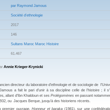
par Raymond Jamous
Société d'ethnologie
2017
146
Sultans Maroc Maroc
Histoire
61.467
par
Annie Krieger-Krynicki
directeur du laboratoire d’ethnologie et de sociologie de l’Univer
mous a fait le pari d’unir à sa discipline celle de l’histoire ; il s
es, allant d’Ibn Khaldoun et ses
Prolégomènes
en passant notamment 
32, ou Jacques Berque, jusqu’à des historiens récents.
mier ouvrage,
Honneur et baraka
(1981), sur une confédératio