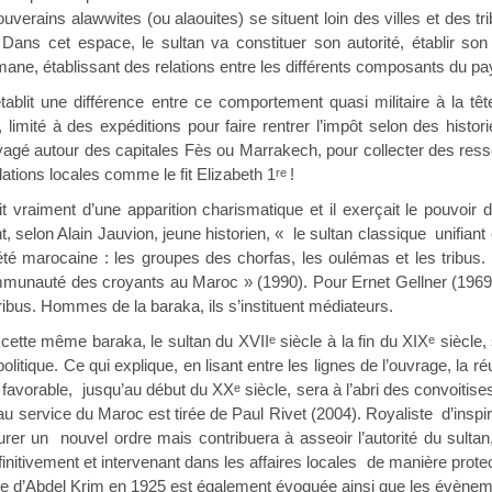
uverains alawwites (ou alaouites) se situent loin des villes et des tri
. Dans cet espace, le sultan va constituer son autorité, établir s
e, établissant des relations entre les différents composants du pa
ne différence entre ce comportement quasi militaire à la têt
, limité à des expéditions pour faire rentrer l’impôt selon des his
agé autour des capitales Fès ou Marrakech, pour collecter des ress
ations locales comme le fit Elizabeth 1
!
re
ent d’une apparition charismatique et il exerçait le pouvoir de 
t, selon Alain Jauvion, jeune historien, « le sultan classique unifia
té marocaine : les groupes des chorfas, les oulémas et les tribus.
unauté des croyants au Maroc » (1990). Pour Ernet Gellner (1969), 
tribus. Hommes de la baraka, ils s’instituent médiateurs.
 même baraka, le sultan du XVII
siècle à la fin du XIX
siècle, 
e
e
politique. Ce qui explique, en lisant entre les lignes de l’ouvrage, la 
 favorable, jusqu’au début du XX
siècle, sera à l’abri des convoiti
e
 au service du Maroc est tirée de Paul Rivet (2004). Royaliste d’insp
urer un nouvel ordre mais contribuera à asseoir l’autorité du sult
finitivement et intervenant dans les affaires locales de manière protec
lte d’Abdel Krim en 1925 est également évoquée ainsi que les évènem