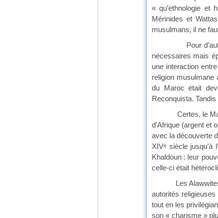
« qu’ethnologie et 
Mérinides et Wattas
musulmans, il ne faut
Pour d’autres en re
nécessaires mais éph
une interaction entre
religion musulmane a 
du Maroc était dev
Reconquista. Tandis 
Certes, le Maroc
d’Afrique (argent et 
avec la découverte d
XIV
siècle jusqu’à 
e
Khaldoun : leur pouvo
celle-ci était hétér
Les Alawwites avec 
autorités religieuse
tout en les privilégia
son « charisme » plut