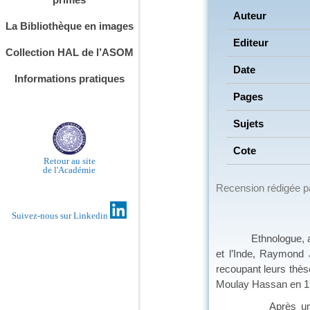
Auteur
La Bibliothèque en images
Editeur
Collection HAL de l’ASOM
Date
Informations pratiques
Pages
Sujets
Cote
Retour au site
de l'Académie
Recension rédigée 
Suivez-nous sur Linkedin
Ethnologue, ancien 
et l’Inde, Raymond Ja
recoupant leurs thès
Moulay Hassan en 19
Après un pre