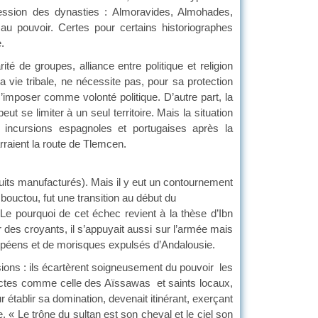
ccession des dynasties : Almoravides, Almohades,
 au pouvoir. Certes pour certains historiographes
.
de groupes, alliance entre politique et religion
 vie tribale, ne nécessite pas, pour sa protection
 s’imposer comme volonté politique. D’autre part, la
t se limiter à un seul territoire. Mais la situation
incursions espagnoles et portugaises après la
rraient la route de Tlemcen.
oduits manufacturés). Mais il y eut un contournement
uctou, fut une transition au début du
Le pourquoi de cet échec revient à la thèse d’Ibn
r des croyants, il s’appuyait aussi sur l’armée mais
ropéens et de morisques expulsés d’Andalousie.
s : ils écartèrent soigneusement du pouvoir les
 sectes comme celle des Aïssawas et saints locaux,
ur établir sa domination, devenait itinérant, exerçant
e. « Le trône du sultan est son cheval et le ciel son