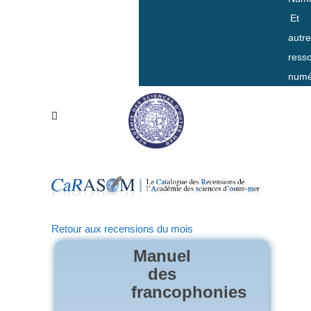
Et
autr
ress
numé
Retour aux recensions du mois
Manuel
des
francophonies