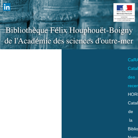
CaR
Cata
des
rece
HOR
Cata
de
la
Bibli
Numo