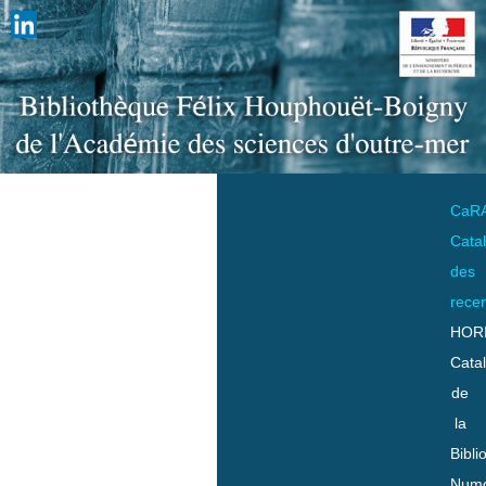
CaR
Cata
des
rece
HOR
Cata
de
la
Bibli
Numo