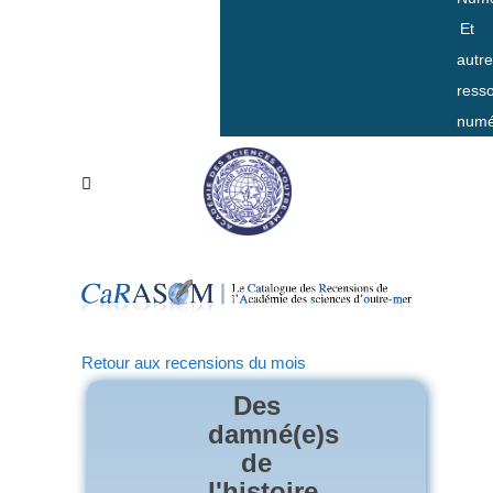
Et
autr
ress
numé
Retour aux recensions du mois
Des
damné(e)s
de
l'histoire