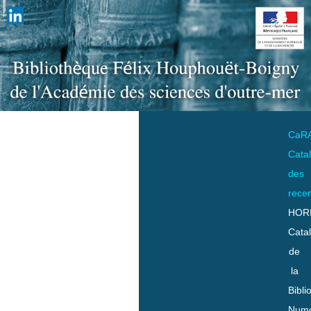
CaR
Cata
des
rece
HOR
Cata
de
la
Bibli
Numo