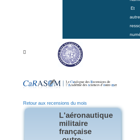
Et
autr
ress
numé
Retour aux recensions du mois
L'aéronautique
militaire
française
outre-