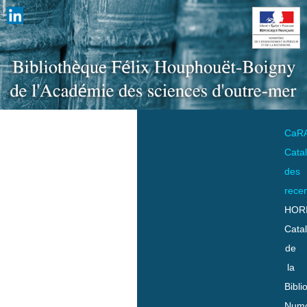
CaR
Cata
des
rece
HOR
Cata
de
la
Bibli
Numo