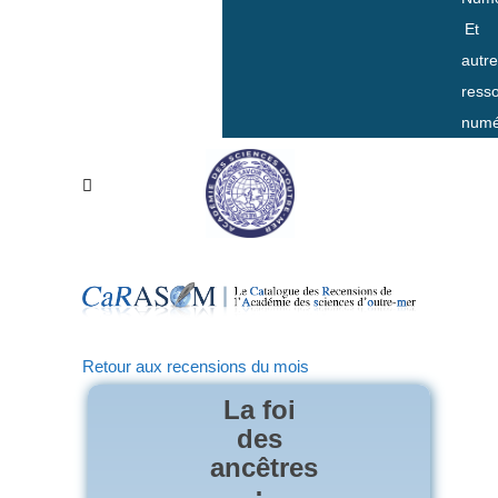
Et
autr
ress
numé
Retour aux recensions du mois
La foi
des
ancêtres
: