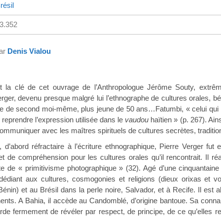
résil
3.352
par
Denis Vialou
 la clé de cet ouvrage de l’Anthropologue Jérôme Souty, extr
rger, devenu presque malgré lui l’ethnographe de cultures orales, bé
e de second moi-même, plus jeune de 50 ans…Fatumbi, « celui qui ren
 reprendre l’expression utilisée dans le
vaudou
haïtien » (p. 267). Ain
communiquer avec les maîtres spirituels de cultures secrètes, traditio
, d’abord réfractaire à l’écriture ethnographique, Pierre Verger fu
et de compréhension pour les cultures orales qu’il rencontrait. Il ré
e de « primitivisme photographique » (32). Agé d’une cinquantaine d
dédiant aux cultures, cosmogonies et religions (dieux orixas et vo
nin) et au Brésil dans la perle noire, Salvador, et à Recife. Il est
nents. A Bahia, il accède au Candomblé, d’origine bantoue. Sa connais
arde fermement de révéler par respect, de principe, de ce qu’elles 