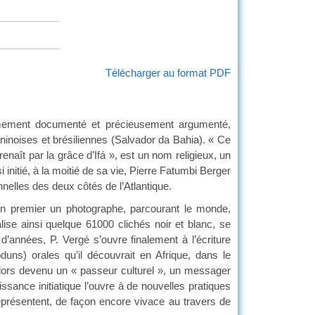
Télécharger au format PDF
êmement documenté et précieusement argumenté,
ninoises et brésiliennes (Salvador da Bahia). « Ce
aît par la grâce d’Ifá », est un nom religieux, un
si initié, à la moitié de sa vie, Pierre Fatumbi Berger
nnelles des deux côtés de l’Atlantique.
t en premier un photographe, parcourant le monde,
alise ainsi quelque 61000 clichés noir et blanc, se
’années, P. Vergé s’ouvre finalement à l’écriture
duns) orales qu’il découvrait en Afrique, dans le
 alors devenu un « passeur culturel », un messager
sance initiatique l’ouvre à de nouvelles pratiques
représentent, de façon encore vivace au travers de