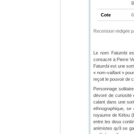
B
Cote
6
Recension rédigée 
Le nom Fatumbi est
consacré à Pierre Ve
Fatumbi est une sort
« nom-vaillant » pour
reçoit le pouvoir de 
Personnage solitaire
dévoré de curiosité 
calant dans une sort
ethnographique, se 
royaume de Kétou (Bé
entre les deux conti
animistes qu’il se g