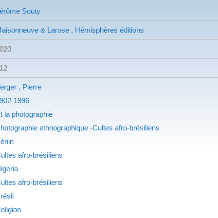
érôme Souty
aisonneuve & Larose , Hémisphères éditions
020
12
erger , Pierre
902-1996
t la photographie
hotographie ethnographique -Cultes afro-brésiliens
énin
ultes afro-brésiliens
igeria
ultes afro-brésiliens
résil
eligion