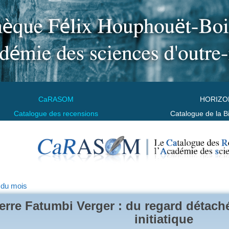
CaRASOM
HORIZO
Catalogue des recensions
Catalogue de la B
 du mois
erre Fatumbi Verger : du regard détach
initiatique