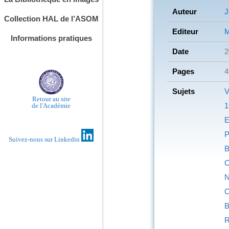
Auteur
J
Collection HAL de l’ASOM
Editeur
M
Informations pratiques
Date
2
Pages
4
Sujets
V
Retour au site
1
de l'Académie
E
P
Suivez-nous sur Linkedin
B
C
N
C
B
R