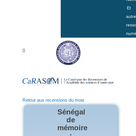
Et
autr
ress
numé
Retour aux recensions du mois
Sénégal
de
mémoire
: