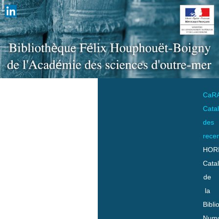
CaR
Cata
des
rece
HOR
Cata
de
la
Bibli
Numo