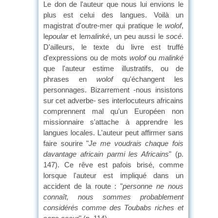
Le don de l'auteur que nous lui envions le
plus est celui des langues. Voilà un
magistrat d'outre-mer qui pratique le
wolof
,
le
poular
et le
malinké
, un peu aussi le
socé
.
D'ailleurs, le texte du livre est truffé
d'expressions ou de mots
wolof
ou
malinké
que l'auteur estime illustratifs, ou de
phrases en
wolof
qu'échangent les
personnages. Bizarrement -nous insistons
sur cet adverbe- ses interlocuteurs africains
comprennent mal qu'un Européen non
missionnaire s'attache à apprendre les
langues locales. L'auteur peut affirmer sans
faire sourire "
Je me voudrais chaque fois
davantage africain parmi les Africains
" (p.
147). Ce rêve est pafois brisé, comme
lorsque l'auteur est impliqué dans un
accident de la route : "
personne ne nous
connaît, nous sommes probablement
considérés comme des Toubabs riches et