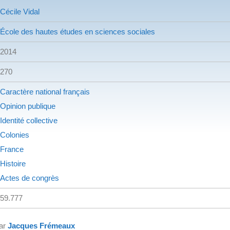
Cécile Vidal
École des hautes études en sciences sociales
2014
270
Caractère national français
Opinion publique
Identité collective
Colonies
France
Histoire
Actes de congrès
59.777
par
Jacques Frémeaux