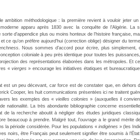
e ambition méthodologique : la première revient à vouloir jeter un p
 moderne apparu après 1830 avec la conquête de l’Algérie. La s
e sorte d’appendice plus ou moins honteux de l’histoire française, ma
et ce qu’on préfère aujourd’hui (correction oblige) désigner du term
enchness
. Nous sommes d’accord pour écrire, plus simplement, qu
conception coloniale à peu près identique pour toutes les puissances,
projection des représentations élaborées dans les métropoles. Et ce d
rres «
vierges
» encourage les initiatives étatiques et bureaucratique
ltat est un peu décevant, car force est de constater que, en dehors d
rick Cooper, les huit communications présentées ici ne traitent guè
ravers les exemples des «
vieilles colonies
» (auxquelles il convien
de nationalité. La très abondante bibliographie concerne essentiell
tat de la recherche aboutit à négliger des études juridiques class
ore beaucoup à prendre. Malgré tout, l’ouvrage a le grand mérite de s
s la période considérée. Pour les populations «
indigènes
» (les Ind
ves noirs, être Français peut seulement signifier être soumis à l’Éta