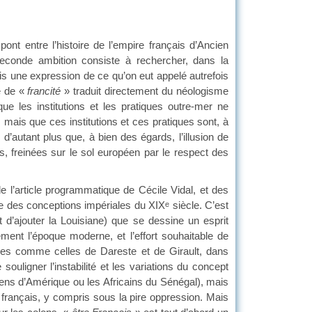
ont entre l’histoire de l’empire français d’Ancien
econde ambition consiste à rechercher, dans la
is une expression de ce qu’on eut appelé autrefois
e de «
francité
» traduit directement du néologisme
e les institutions et les pratiques outre-mer ne
 mais que ces institutions et ces pratiques sont, à
’autant plus que, à bien des égards, l’illusion de
s, freinées sur le sol européen par le respect des
e l’article programmatique de Cécile Vidal, et des
re des conceptions impériales du XIX
siècle. C’est
e
t d’ajouter la Louisiane) que se dessine un esprit
ement l’époque moderne, et l’effort souhaitable de
iques comme celles de Dareste et de Girault, dans
ouligner l’instabilité et les variations du concept
iens d’Amérique ou les Africains du Sénégal), mais
t français, y compris sous la pire oppression. Mais