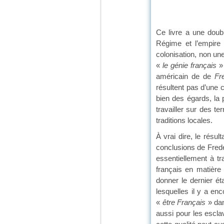
Ce livre a une doubl
Régime et l’empire
colonisation, non un
«
le génie français
» 
américain de de
Fr
résultent pas d’une 
bien des égards, la 
travailler sur des te
traditions locales.
À vrai dire, le résu
conclusions de Frede
essentiellement à t
français en matière 
donner le dernier é
lesquelles il y a enc
«
être Français
» dan
aussi pour les escla