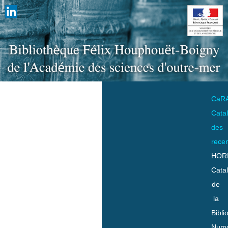
CaR
Cata
des
rece
HOR
Cata
de
la
Bibli
Numo