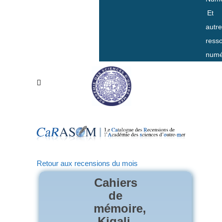
Et
autr
ress
numé
Retour aux recensions du mois
Cahiers
de
mémoire,
Kigali,