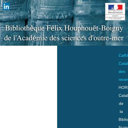
CaR
Cata
des
rece
HOR
Cata
de
la
Bibli
Numo