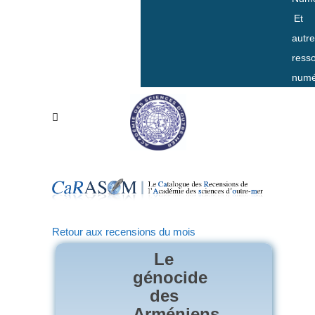
Et
autr
ress
numé
Retour aux recensions du mois
Le
génocide
des
Arméniens