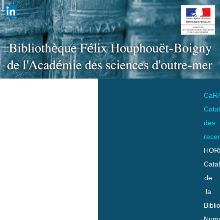
CaR
Cata
des
rece
HOR
Cata
de
la
Bibli
Numo