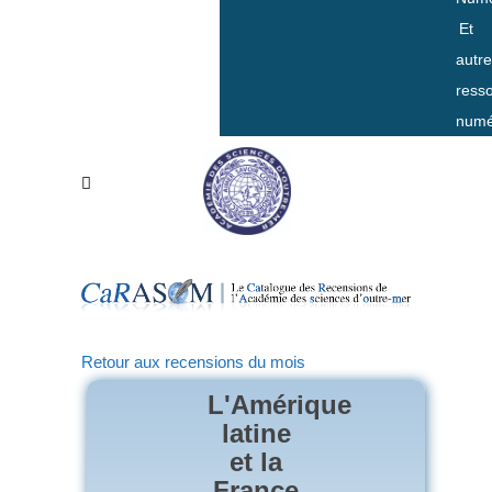
Et
autr
ress
numé
Retour aux recensions du mois
L'Amérique
latine
et la
France