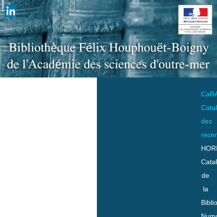
CaR
Cata
des
rece
HOR
Cata
de
la
Bibli
Numo