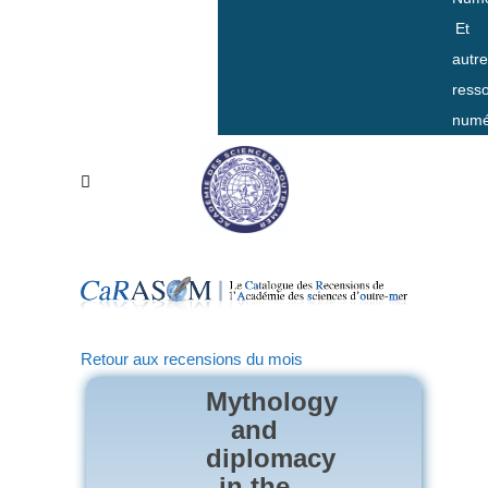
Et
autr
ress
numé
Retour aux recensions du mois
Mythology
and
diplomacy
in the