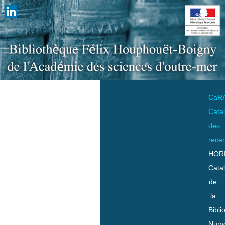
CaR
Cata
des
rece
HOR
Cata
de
la
Bibli
Numo