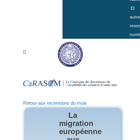
Et
autr
ress
numé
Retour aux recensions du mois
La
migration
européenne
aux