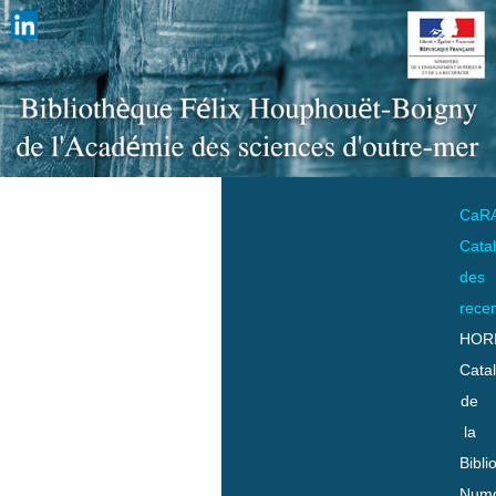
CaR
Cata
des
rece
HOR
Cata
de
la
Bibli
Numo