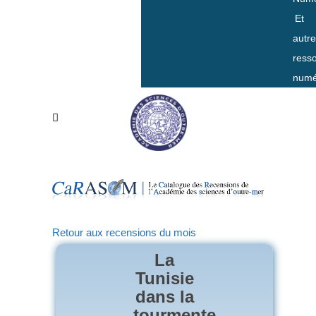
Et
autr
ress
numé
Retour aux recensions du mois
La
Tunisie
dans la
tourmente