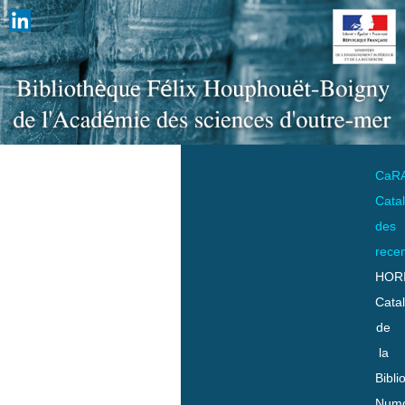
CaR
Cata
des
rece
HOR
Cata
de
la
Bibli
Numo