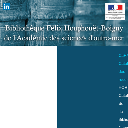
CaR
Cata
des
rece
HOR
Cata
de
la
Bibli
Numo