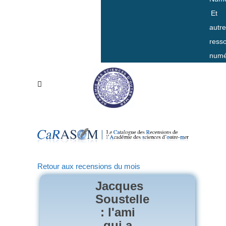
Et
autr
ress
numé
Retour aux recensions du mois
Jacques
Soustelle
: l'ami
qui a