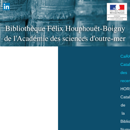
CaR
Cata
des
rece
HOR
Cata
de
la
Bibli
Numo