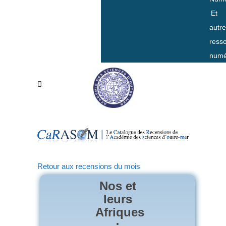
Et
autr
ress
numé
Retour aux recensions du mois
Nos et
leurs
Afriques
: