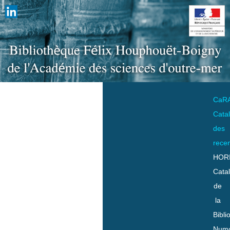
CaR
Cata
des
rece
HOR
Cata
de
la
Bibli
Numo