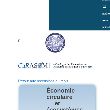
Et
autr
ress
numé
Retour aux recensions du mois
Économie
circulaire
et
écosystèmes