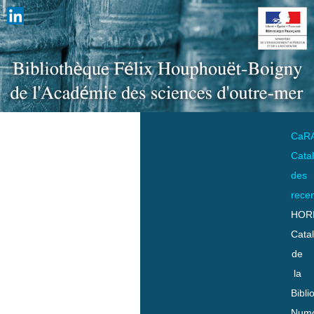
CaR
Cata
des
rece
HOR
Cata
de
la
Bibli
Numo