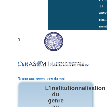
Et
autr
ress
numé
Retour aux recensions du mois
L'institutionnalisation
du
genre
au