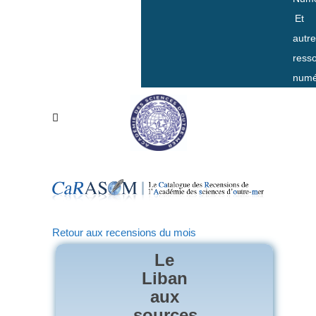
Et
autr
ress
numé
Retour aux recensions du mois
Le
Liban
aux
sources