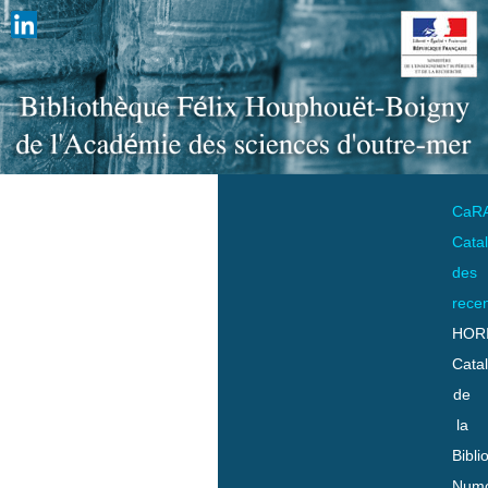
CaR
Cata
des
rece
HOR
Cata
de
la
Bibli
Numo