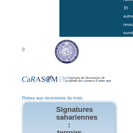
Et
autr
ress
numé
Retour aux recensions du mois
Signatures
sahariennes
:
terroirs