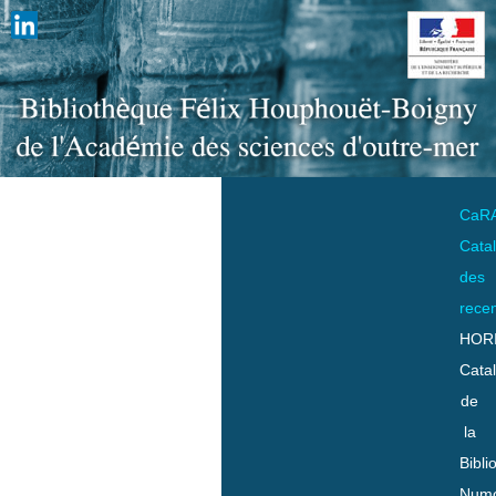
CaR
Cata
des
rece
HOR
Cata
de
la
Bibli
Numo