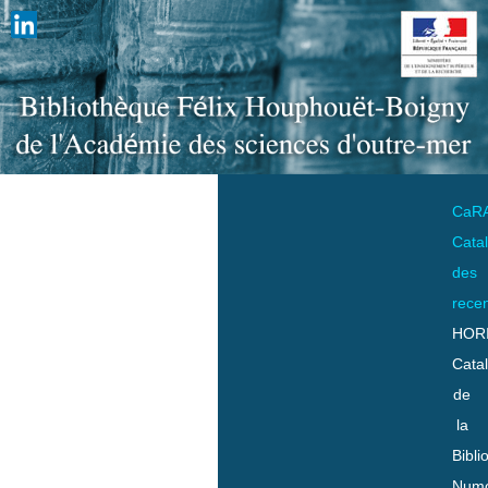
CaR
Cata
des
rece
HOR
Cata
de
la
Bibli
Numo