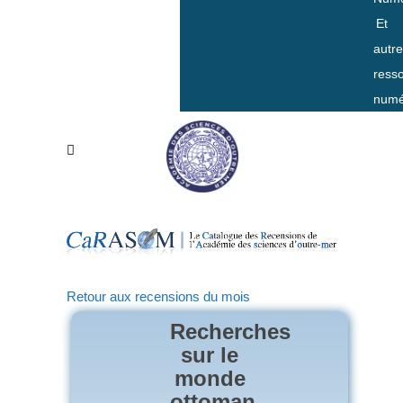
Et
autr
ress
numé
Retour aux recensions du mois
Recherches
sur le
monde
ottoman,