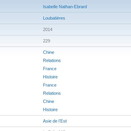
Isabelle Nathan-Ebrard
Loubatières
2014
229
Chine
Relations
France
Histoire
France
Relations
Chine
Histoire
Asie de l'Est