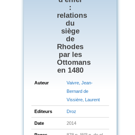
:
relations
du
siège
de
Rhodes
par les
Ottomans
en 1480
Auteur
Vaivre, Jean-
Bernard de
Vissière, Laurent
Editeurs
Droz
Date
2014
Pages
878 p.-[60] p. de pl.