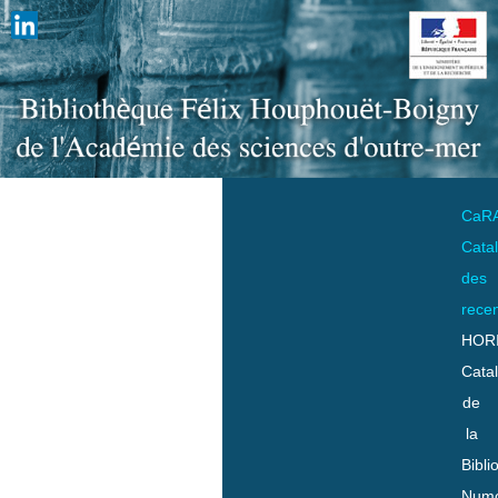
CaR
Cata
des
rece
HOR
Cata
de
la
Bibli
Numo