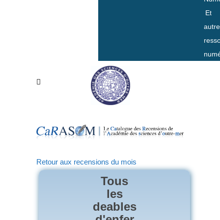
Et
autr
ress
numé
Retour aux recensions du mois
Tous
les
deables
d'enfer