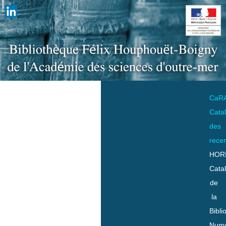
CaR
Cata
des
rece
HOR
Cata
de
la
Bibli
Numo