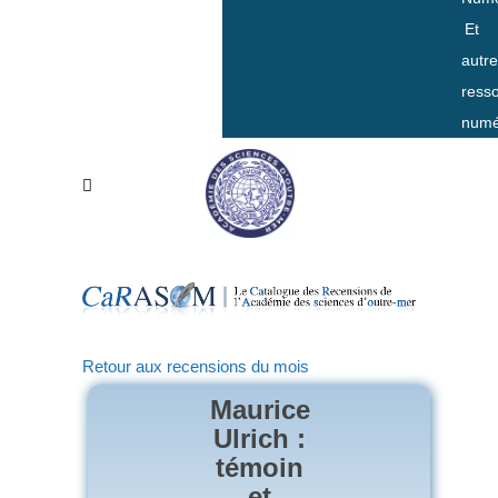
Et
autr
ress
numé
Retour aux recensions du mois
Maurice
Ulrich :
témoin
et