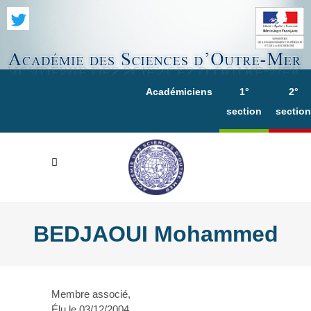
Académiciens
1°
2°
section
section
BEDJAOUI Mohammed
Membre associé,
Élu le 03/12/2004