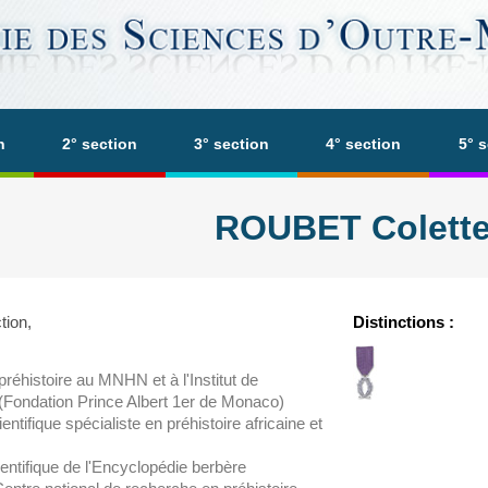
n
2° section
3° section
4° section
5° 
ROUBET Colett
tion,
Distinctions :
réhistoire au MNHN et à l'Institut de
(Fondation Prince Albert 1er de Monaco)
entifique spécialiste en préhistoire africaine et
ntifique de l'Encyclopédie berbère