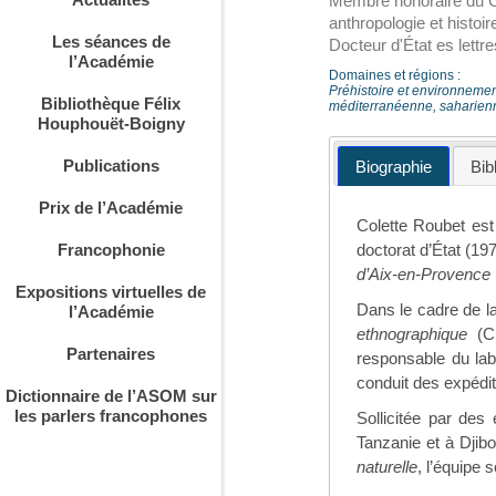
Membre honoraire du Ce
anthropologie et histoir
Les séances de
Docteur d'État es lett
l’Académie
Domaines et régions :
Préhistoire et environnement
Bibliothèque Félix
méditerranéenne, saharien
Houphouët-Boigny
Publications
Biographie
Bib
Prix de l’Académie
Colette Roubet est 
Francophonie
doctorat d’État (19
d’Aix-en-Provence
Expositions virtuelles de
Dans le cadre de l
l’Académie
ethnographique
(C
Partenaires
responsable du lab
conduit des expédit
Dictionnaire de l’ASOM sur
les parlers francophones
Sollicitée par des
Tanzanie et à Djib
naturelle
, l’équipe