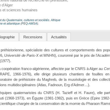
ntre national de recherche en préhistoire,
e d'Alger
res et sciences humaines
 du Quaternaire, cultures et sociétés. Afrique
ne et atlantique (PEQ-AMSA).
liographie
Recensions
Actualités
préhistorienne, spécialiste des cultures et comportements des populat
76,
Université de Paris-X
et MNHN), couronné par le prix de l’
Académ
(1977).
a coopération franco-algérienne, affectée par le CNRS à Alger au
Cen
RAPE, 1966-1976), elle dirige plusieurs chantiers de fouilles e
oratoire de préhistoire du Maghreb, de la muséologie et des collect
ions multidisciplinaires (Atlas, Fadnoun, Erg d’Admer…).
 équipes quaternaristes du CNRS (H. Tazieff et H. Faure), elle parti
outi (1968-1973), en Égypte (1981-1982), puis en Grèce (Epire 1982
 scientifique chargée de la conservation de la momie du Pharaon Rams