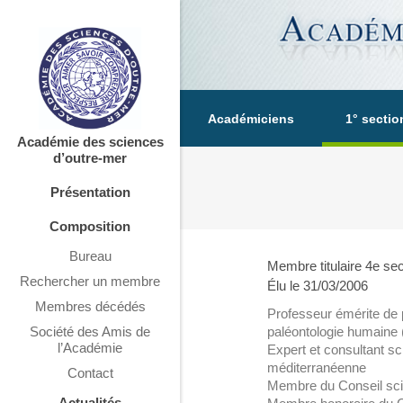
Académiciens
1° sectio
Académie des sciences
d’outre-mer
Présentation
Composition
Bureau
Membre titulaire 4e sec
Rechercher un membre
Élu le 31/03/2006
Membres décédés
Professeur émérite de p
Société des Amis de
paléontologie humaine 
l’Académie
Expert et consultant sci
méditerranéenne
Contact
Membre du Conseil scie
Actualités