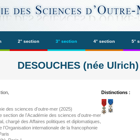
n
2° section
3° section
4° section
5° 
DESOUCHES (née Ulrich) 
tion,
Distinctions :
ie des sciences d'outre-mer (2025)
3e section de l'Académie des sciences d'outre-mer
al, chargé des Affaires politiques et diplomatiques,
e l'Organisation internationale de la francophonie
Paris