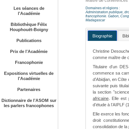
Maître de conférences (
Les séances de
Domaines et régions :
Administration publique, dro
l’Académie
francophonie. Gabon, Congo,
Madagascar
Bibliothèque Félix
Houphouët-Boigny
Biographie
Bib
Publications
Christine Desouche
Prix de l’Académie
comme maître de co
Francophonie
Titulaire d'un DES
commence sa carriè
Expositions virtuelles de
l’Académie
d'Abidjan
, en Côte 
suivante puis titul
Partenaires
la section "scienc
africaine
. Elle est
Dictionnaire de l’ASOM sur
d'étude à l'AIPLF (
les parlers francophones
Elle exerce les fon
droit constitution
consolidation de la 