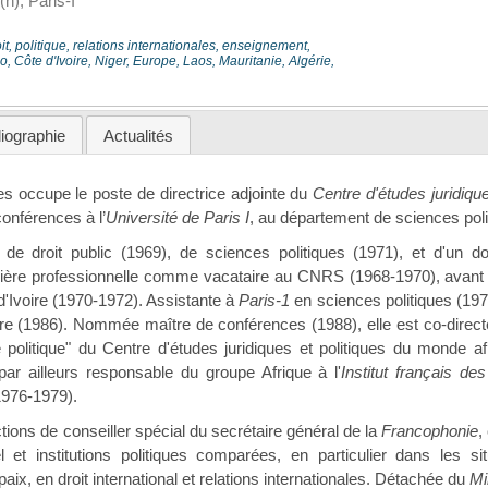
h), Paris-I
it, politique, relations internationales, enseignement,
 Côte d'Ivoire, Niger, Europe, Laos, Mauritanie, Algérie,
liographie
Actualités
s occupe le poste de directrice adjointe du
Centre d'études juridiqu
nférences à l’
Université de Paris I
, au département de sciences poli
 de droit public (1969), de sciences politiques (1971), et d'un do
re professionnelle comme vacataire au CNRS (1968-1970), avant d'ê
d'Ivoire (1970-1972). Assistante à
Paris-1
en sciences politiques (197
aire (1986). Nommée maître de conférences (1988), elle est co-direc
e politique" du Centre d'études juridiques et politiques du monde 
 par ailleurs responsable du groupe Afrique à l'
Institut français des
1976-1979).
ctions de conseiller spécial du secrétaire général de la
Francophonie
,
nel et institutions politiques comparées, en particulier dans les s
paix, en droit international et relations internationales. Détachée du
Mi