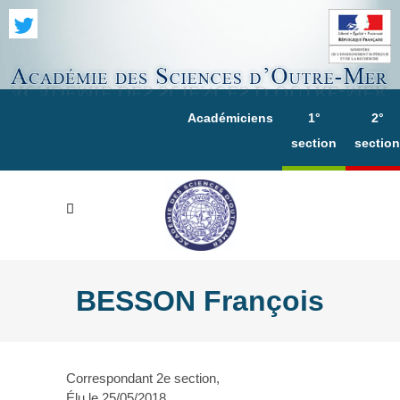
Académiciens
1°
2°
section
section
BESSON François
Correspondant 2e section,
Élu le 25/05/2018