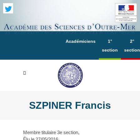
Académiciens
1°
2°
section
section
SZPINER Francis
Membre titulaire 3e section,
Élu le 27/05/2016