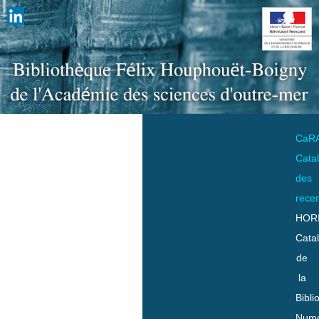
CaR
Cata
des
rece
HOR
Cata
de
la
Bibli
Numo