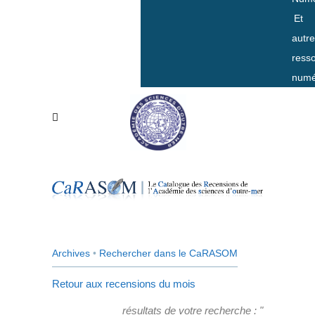
Et
autr
ress
numé
Archives
•
Rechercher dans le CaRASOM
Retour aux recensions du mois
résultats de votre recherche : "