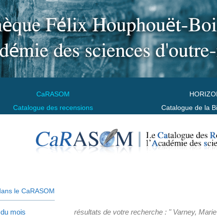
CaRASOM
HORIZO
Catalogue des recensions
Catalogue de la B
dans le CaRASOM
 du mois
résultats de votre recherche : " Varney, Marie