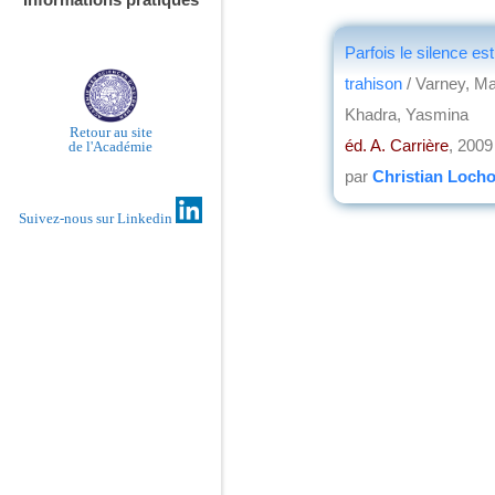
Parfois le silence es
trahison
/ Varney, Ma
Khadra, Yasmina
Retour au site
éd. A. Carrière
, 2009
de l'Académie
par
Christian Loch
Suivez-nous sur Linkedin