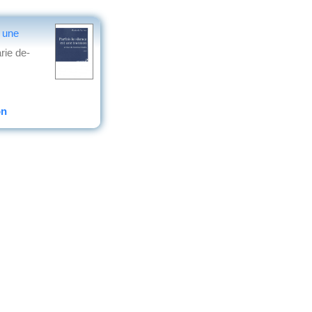
t une
rie de-
on