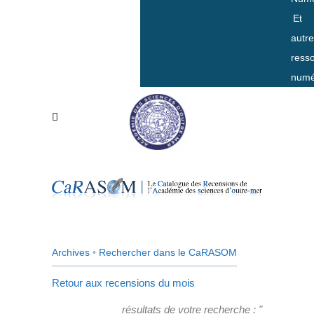
Et
autr
ress
numé
Archives
•
Rechercher dans le CaRASOM
Retour aux recensions du mois
résultats de votre recherche : "