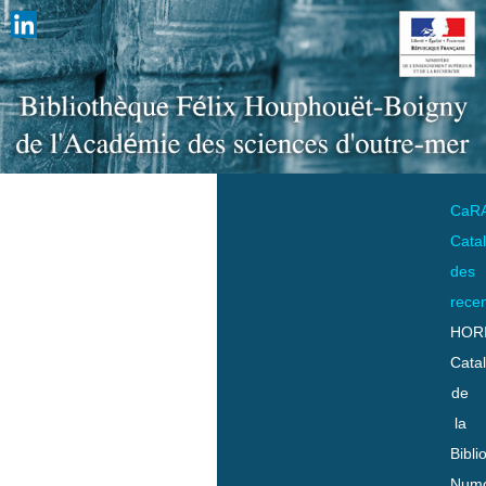
CaR
Cata
des
rece
HOR
Cata
de
la
Bibli
Numo