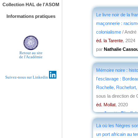
Collection HAL de l’ASOM
Le livre noir de la fra
Informations pratiques
maçonnerie : racism
colonialisme
/ André
éd. la Tarente
, 2024
par
Nathalie Casso
Retour au site
de l'Académie
Mémoire noire : histo
Suivez-nous sur Linkedin
l'esclavage : Bordea
Rochelle, Rochefort
sous la direction de
éd. Mollat
, 2020
par
Josette Rivallai
Là où les Nègres son
un port africain au t