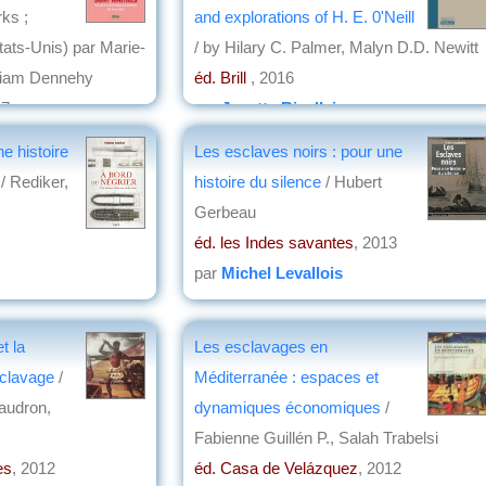
ks ;
and explorations of H. E. 0'Neill
États-Unis) par Marie-
/ by Hilary C. Palmer, Malyn D.D. Newitt
riam Dennehy
éd. Brill
, 2016
17
par
Josette Rivallain
ne histoire
Les esclaves noirs : pour une
/ Rediker,
histoire du silence
/ Hubert
Gerbeau
éd. les Indes savantes
, 2013
par
Michel Levallois
t la
Les esclavages en
sclavage
/
Méditerranée : espaces et
audron,
dynamiques économiques
/
Fabienne Guillén P., Salah Trabelsi
es
, 2012
éd. Casa de Velázquez
, 2012