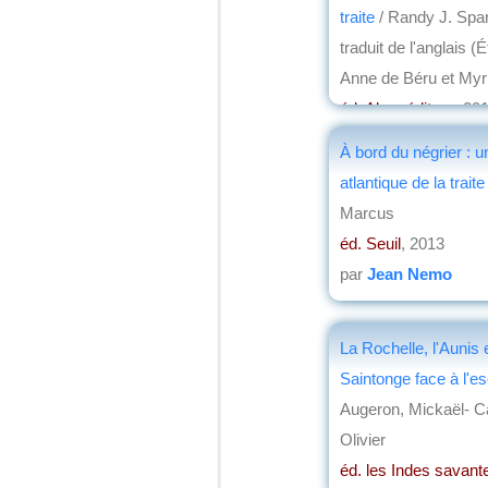
traite
/ Randy J. Spar
traduit de l'anglais (
Anne de Béru et My
éd. Alma éditeur
, 20
par
Jean Nemo
À bord du négrier : u
atlantique de la traite
Marcus
éd. Seuil
, 2013
par
Jean Nemo
La Rochelle, l'Aunis e
Saintonge face à l'e
Augeron, Mickaël- C
Olivier
éd. les Indes savant