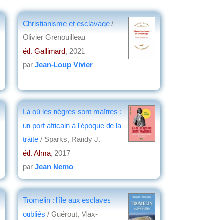
Christianisme et esclavage
/
Olivier Grenouilleau
éd. Gallimard
, 2021
par
Jean-Loup Vivier
Là où les nègres sont maîtres :
un port africain à l'époque de la
traite
/ Sparks, Randy J.
éd. Alma
, 2017
par
Jean Nemo
Tromelin : l'île aux esclaves
oubliés
/ Guérout, Max-