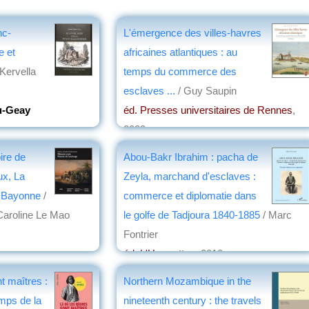
nc-
L'émergence des villes-havres
e et
africaines atlantiques : au
 Kervella
temps du commerce des
esclaves ...
/ Guy Saupin
u-Geay
éd. Presses universitaires de Rennes
,
2023
par
Josette Rivallain
ire de
Abou-Bakr Ibrahim : pacha de
ux, La
Zeyla, marchand d'esclaves :
, Bayonne
/
commerce et diplomatie dans
 Caroline Le Mao
le golfe de Tadjoura 1840-1885
/ Marc
Fontrier
n
éd. L'Harmattan
, 2018
par
Jean Nemo
t maîtres :
Northern Mozambique in the
emps de la
nineteenth century : the travels