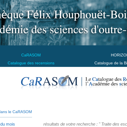
CaRASOM
HORIZO
Catalogue des recensions
Catalogue de la B
dans le CaRASOM
 du mois
résultats de votre recherche : " Traite des es