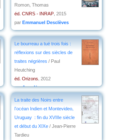
Romon, Thomas
éd. CNRS - INRAP
, 2015
par
Emmanuel Desclèves
Le bourreau a tué trois fois :
réflexions sur des siècles de
traites négrières
/ Paul
Heutching
éd. Orizons
, 2012
par
Jean Nemo
La traite des Noirs entre
l'océan Indien et Montevideo,
Uruguay : fin du XVIIIe siècle
et début du XIXe
/ Jean-Pierre
Tardieu