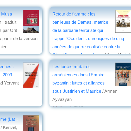
du Musa
Retour de flamme : les
 ; traduit
banlieues de Damas, matrice
s par Orit
de la barbarie terroriste qui
à partir de la version
frappe l'Occident : chroniques de cinq
mier
années de guerre coalisée contre la
République arabe syrienne
/ Jean-Michel
n
Vernochet
ennes :
Les forces militaires
éd. SIGEST
, 2016
e, 2003-
arméniennes dans l'Empire
par
Christian Lochon
d Yervant
byzantin : luttes et alliances
sous Justinien et Maurice
/ Armen
Ayvazyan
lec
éd. Sigest
, 2013
par
Annie Krieger-Krynicki
mme (La) :
/ Kerivel,