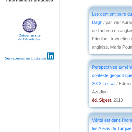
Les cent ent jours 
Dagh
/ par Yaïr Auron
de l'hébreu en anglai
Retour au site
Friedlan ; traduction 
de l'Académie
anglaise, Maria Pou
éd. Sigest
, 2018
Suivez-nous sur Linkedin
par
Gérard Dédéya
Perspectives arméni
contexte géopolitiqu
2013 : essai
/ Edmon
Azadian
éd. Sigest
, 2013
par
Joëlle le Morzel
Vérité est dans l'ho
les Alévis de Turquie