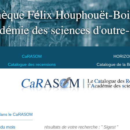
CaRASOM
HORIZO
Catalogue des recensions
Catalogue de la B
dans le CaRASOM
 du mois
résultats de votre recherche : " Sigest "