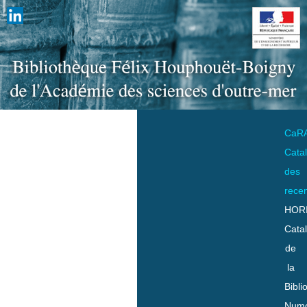
CaR
Cata
des
rece
HOR
Cata
de
la
Bibli
Numo