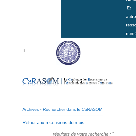
Et
autr
ress
numé
Archives
•
Rechercher dans le CaRASOM
Retour aux recensions du mois
résultats de votre recherche : "